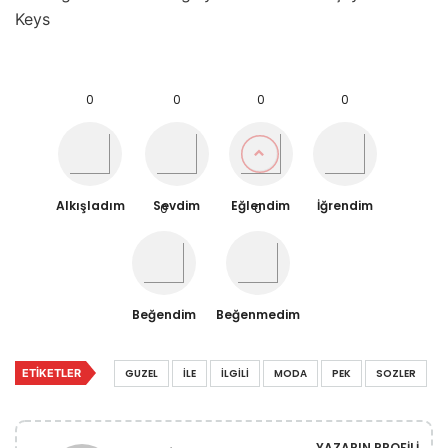
Keys
0
0
0
0
Alkışladım
Sevdim
Eğlendim
İğrendim
0
0
Beğendim
Beğenmedim
ETIKETLER
GUZEL
İLE
İLGILI
MODA
PEK
SOZLER
YAZARIN PROFILI