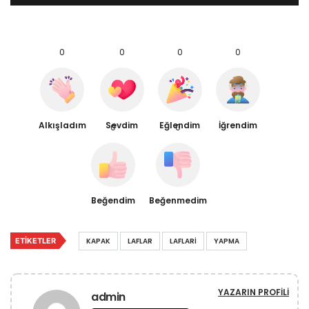
0
0
0
0
Alkışladım
Sevdim
Eğlendim
İğrendim
0
0
Beğendim
Beğenmedim
ETIKETLER
KAPAK
LAFLAR
LAFLARI
YAPMA
YAZARIN PROFILI
admin