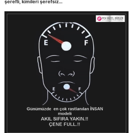
şerefli, kimileri şerefsiz…