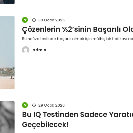
30 Ocak 2026
Çözenlerin %2’sinin Başarılı Ol
Bu hafıza testinde başarılı olmak için müthiş bir hafızay
admin
29 Ocak 2026
Bu IQ Testinden Sadece Yaratıc
Geçebilecek!