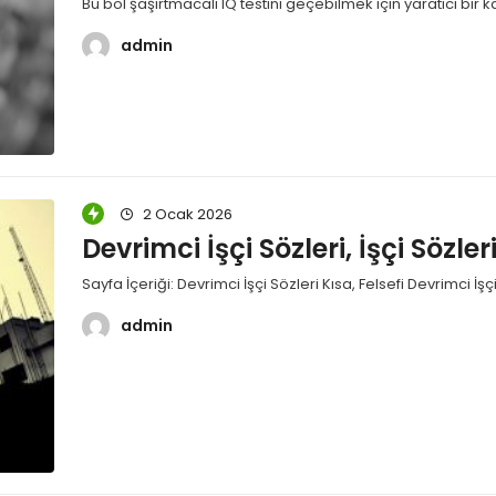
Bu bol şaşırtmacalı IQ testini geçebilmek için yaratıcı bir
admin
2 Ocak 2026
Devrimci İşçi Sözleri, İşçi Sözler
Sayfa İçeriği: Devrimci İşçi Sözleri Kısa, Felsefi Devrimci İşç
admin