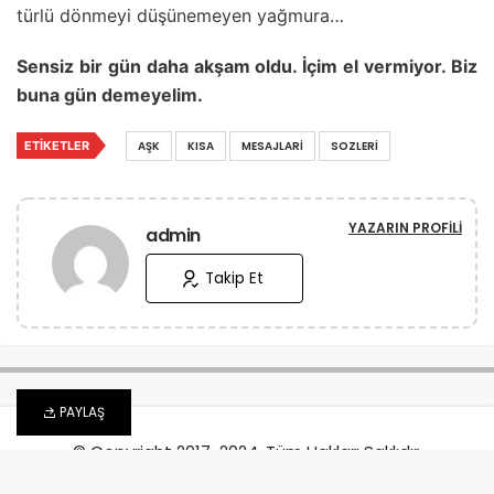
türlü dönmeyi düşünemeyen yağmura…
Sensiz bir gün daha akşam oldu. İçim el vermiyor. Biz
buna gün demeyelim.
ETIKETLER
AŞK
KISA
MESAJLARI
SOZLERI
YAZARIN PROFILI
admin
Takip Et
PAYLAŞ
© Copyright 2017-2024, Tüm Hakları Saklıdır.