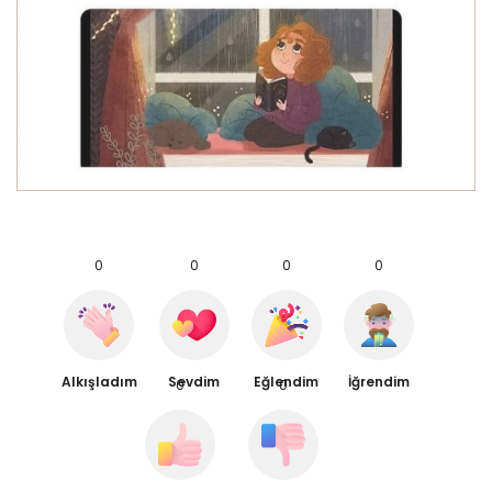
0
0
0
0
Alkışladım
Sevdim
Eğlendim
İğrendim
0
0