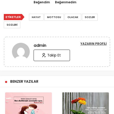
Beğendim
Beğenmedim
ETIKETLER
HAYAT
MOTTOSU
OLACAK
SOZLER
SOZLERI
YAZARIN PROFILI
admin
Takip Et
BENZER YAZILAR