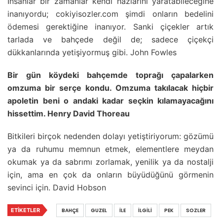
İnsanlar bir zamanlar kendi hazlarını yaratabileceğine
inanıyordu; cokiyisozler.com şimdi onların bedelini
ödemesi gerektiğine inanıyor. Sanki çiçekler artık
tarlada ve bahçede değil de; sadece çiçekçi
dükkanlarında yetişiyormuş gibi. John Fowles
Bir gün köydeki bahçemde toprağı çapalarken
omzuma bir serçe kondu. Omzuma takılacak hiçbir
apoletin beni o andaki kadar seçkin kılamayacağını
hissettim. Henry David Thoreau
Bitkileri birçok nedenden dolayı yetiştiriyorum: gözümü
ya da ruhumu memnun etmek, elementlere meydan
okumak ya da sabrımı zorlamak, yenilik ya da nostalji
için, ama en çok da onların büyüdüğünü görmenin
sevinci için. David Hobson
ETIKETLER
BAHÇE
GUZEL
İLE
İLGILI
PEK
SOZLER