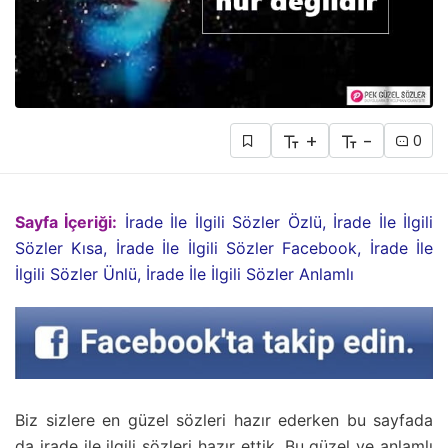
+
-
0
Sayfa İçeriği:
İrade İle İlgili Sözler Özlü, İrade İle İlgili
Sözler Kısa, İrade İle İlgili Sözler Facebook, İrade İle
İlgili Sözler Ünlü, İrade İle İlgili Sözler Anlamlı
Biz sizlere en güzel sözleri hazır ederken bu sayfada
da irade ile ilgili sözleri hazır ettik. Bu güzel ve anlamlı