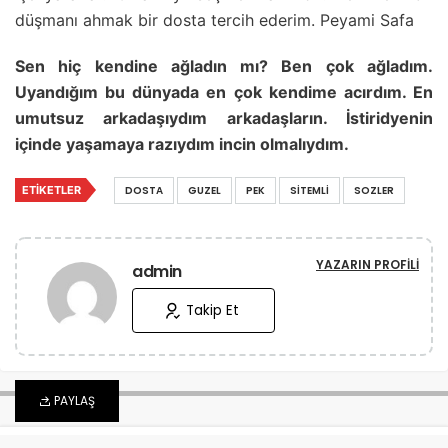
düşmanı ahmak bir dosta tercih ederim. Peyami Safa
Sen hiç kendine ağladın mı? Ben çok ağladım.
Uyandığım bu dünyada en çok kendime acırdım. En
umutsuz arkadaşıydım arkadaşların. İstiridyenin
içinde yaşamaya razıydım incin olmalıydım.
ETIKETLER
DOSTA
GUZEL
PEK
SITEMLI
SOZLER
YAZARIN PROFILI
admin
Takip Et
PAYLAŞ