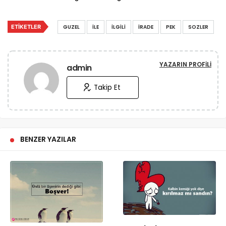
ETIKETLER
GUZEL
İLE
İLGILI
İRADE
PEK
SOZLER
YAZARIN PROFILI
admin
Takip Et
BENZER YAZILAR