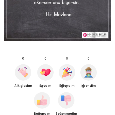
0
0
0
0
Alkışladım
Sevdim
Eğlendim
İğrendim
0
0
Beğendim
Beğenmedim