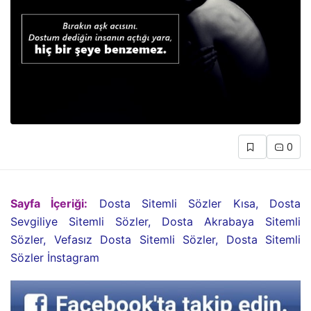
0
Sayfa İçeriği:
Dosta Sitemli Sözler Kısa, Dosta
Sevgiliye Sitemli Sözler, Dosta Akrabaya Sitemli
Sözler, Vefasız Dosta Sitemli Sözler, Dosta Sitemli
Sözler İnstagram