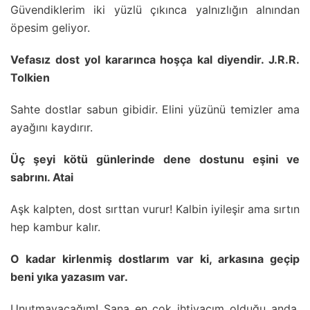
Güvendiklerim iki yüzlü çıkınca yalnızlığın alnından
öpesim geliyor.
Vefasız dost yol kararınca hoşça kal diyendir. J.R.R.
Tolkien
Sahte dostlar sabun gibidir. Elini yüzünü temizler ama
ayağını kaydırır.
Üç şeyi kötü günlerinde dene dostunu eşini ve
sabrını. Atai
Aşk kalpten, dost sırttan vurur! Kalbin iyileşir ama sırtın
hep kambur kalır.
O kadar kirlenmiş dostlarım var ki, arkasına geçip
beni yıka yazasım var.
Unutmayacağım! Sana en çok ihtiyacım olduğu anda,