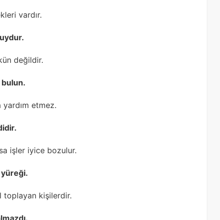
leri vardır.
huydur.
ün değildir.
 bulun.
a yardım etmez.
idir.
a işler iyice bozulur.
 yüreği.
 toplayan kişilerdir.
almazdı.