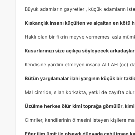
Büyük adamların gayretleri, küçük adamların istek
Kıskançlık insanı küçülten ve alçaltan en kötü 
Haklı olan bir fikrin meyve vermemesi asla mümk
Kusurlarınızı size açıkça söyleyecek arkadaşlar
Kendisine yardım etmeyen insana ALLAH (cc) d
Bütün yargılamalar ilahi yargının küçük bir taklid
Mal cimride, silah korkakta, yetki de zayıfta olurs
Üzülme herkes ölür kimi toprağa gömülür, kimi
Cimriler, kendilerinin ölmesini isteyen kişilere mal
Eğer ilim ümit ile olsaydı dünyada cahil insan k