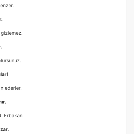
enzer.
r.
 gizlemez.
.
olursunuz.
lar!
n ederler.
ır.
N. Erbakan
ozar.