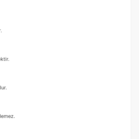
.
tir.
lur.
edemez.