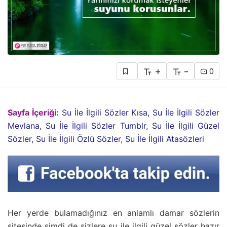
+
-
0
Sayfa İçeriği:
Su İle İlgili Sözler Kısa, Su İle İlgili Sözler
Mevlana, Su İle İlgili Sözler Tumblr, Su İle İlgili Güzel
Sözler, Su İle İlgili Özlü Sözler, Su İle İlgili Atasözleri
Her yerde bulamadığınız en anlamlı damar sözlerin
sitesinde şimdi de sizlere su ile ilgili güzel sözler hazır