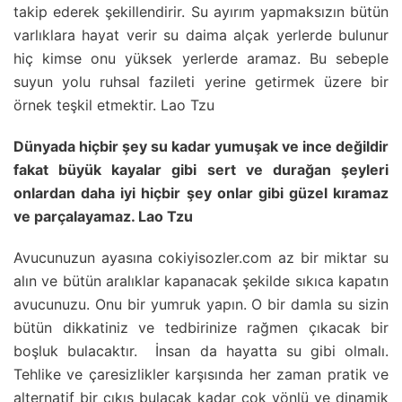
takip ederek şekillendirir. Su ayırım yapmaksızın bütün
varlıklara hayat verir su daima alçak yerlerde bulunur
hiç kimse onu yüksek yerlerde aramaz. Bu sebeple
suyun yolu ruhsal fazileti yerine getirmek üzere bir
örnek teşkil etmektir. Lao Tzu
Dünyada hiçbir şey su kadar yumuşak ve ince değildir
fakat büyük kayalar gibi sert ve durağan şeyleri
onlardan daha iyi hiçbir şey onlar gibi güzel kıramaz
ve parçalayamaz. Lao Tzu
Avucunuzun ayasına cokiyisozler.com az bir miktar su
alın ve bütün aralıklar kapanacak şekilde sıkıca kapatın
avucunuzu. Onu bir yumruk yapın. O bir damla su sizin
bütün dikkatiniz ve tedbirinize rağmen çıkacak bir
boşluk bulacaktır. İnsan da hayatta su gibi olmalı.
Tehlike ve çaresizlikler karşısında her zaman pratik ve
alternatif bir çıkış bulacak kadar çok yönlü ve dinamik