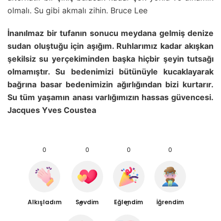
olmalı. Su gibi akmalı zihin. Bruce Lee
İnanılmaz bir tufanın sonucu meydana gelmiş denize
sudan oluştuğu için aşığım. Ruhlarımız kadar akışkan
şekilsiz su yerçekiminden başka hiçbir şeyin tutsağı
olmamıştır. Su bedenimizi bütünüyle kucaklayarak
bağrına basar bedenimizin ağırlığından bizi kurtarır.
Su tüm yaşamın anası varlığımızın hassas güvencesi.
Jacques Yves Coustea
0
0
0
0
Alkışladım
Sevdim
Eğlendim
İğrendim
0
0