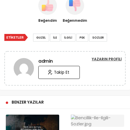
Beğendim
Beğenmedim
ETIKETLER
GUZEL
İLE
İLGILI
PEK
SOZLER
YAZARIN PROFILI
admin
Takip Et
BENZER YAZILAR