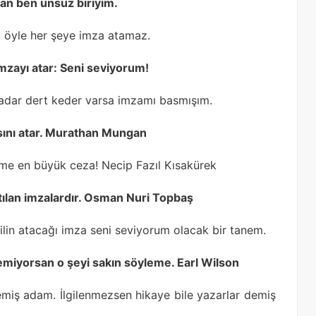
an ben ünsüz biriyim.
şi öyle her şeye imza atamaz.
mzayı atar: Seni seviyorum!
adar dert keder varsa imzamı basmışım.
zasını atar. Murathan Mungan
ime en büyük ceza! Necip Fazıl Kısakürek
 atılan imzalardır. Osman Nuri Topbaş
ilin atacağı imza seni seviyorum olacak bir tanem.
emiyorsan o şeyi sakın söyleme. Earl Wilson
miş adam. İlgilenmezsen hikaye bile yazarlar demiş