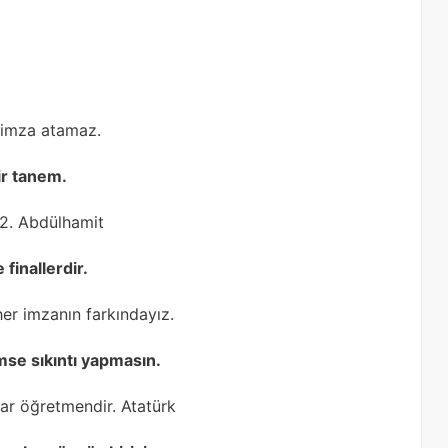
 imza atamaz.
ir tanem.
 2. Abdülhamit
finallerdir.
her imzanın farkındayız.
mse sıkıntı yapmasın.
ar öğretmendir. Atatürk