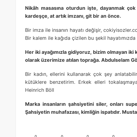
Nikâh masasına oturdun işte, dayanmak çok 
kardeşçe, at artık imzanı, git bir an önce.
Bir imza ile insanın hayatı değişir, cokiyisozler.c
Bir kalem ile kağıda çizilen bu şekil hayatımızd
Her iki ayağımızla gidiyoruz, bizim olmayan iki 
olarak üzerimize atılan toprağa. Abdulselam G
Bir kadın, ellerini kullanarak çok şey anlatabili
kütüklere benzetirim. Erkek elleri tokalaşm
Heinrich Böll
Marka insanların şahsiyetini siler, onları supe
Şahsiyetin muhafazası, kimliğin ispatıdır. Musta
0
0
0
0