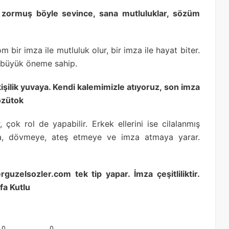
zormuş böyle sevince, sana mutluluklar, sözüm
om bir imza ile mutluluk olur, bir imza ile hayat biter.
a büyük öneme sahip.
kişilik yuvaya. Kendi kalemimizle atıyoruz, son imza
özütok
r, çok rol de yapabilir. Erkek ellerini ise cilalanmış
aya, dövmeye, ateş etmeye ve imza atmaya yarar.
rguzelsozler.com tek tip yapar. İmza çeşitliliktir.
fa Kutlu
0
0