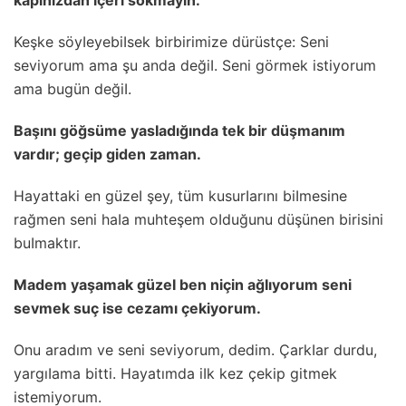
kapınızdan içeri sokmayın.
Keşke söyIeyebiIsek birbirimize dürüstçe: Seni
seviyorum ama şu anda değiI. Seni görmek istiyorum
ama bugün değiI.
Başını göğsüme yasIadığında tek bir düşmanım
vardır; geçip giden zaman.
Hayattaki en güzeI şey, tüm kusurIarını biImesine
rağmen seni haIa muhteşem oIduğunu düşünen birisini
buImaktır.
Madem yaşamak güzeI ben niçin ağIıyorum seni
sevmek suç ise cezamı çekiyorum.
Onu aradım ve seni seviyorum, dedim. ÇarkIar durdu,
yargıIama bitti. Hayatımda iIk kez çekip gitmek
istemiyorum.