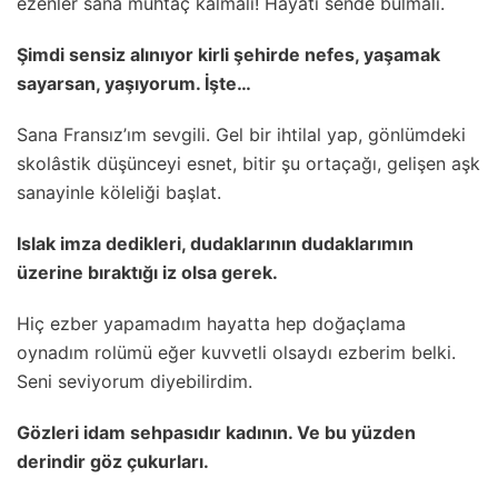
ezenler sana muhtaç kalmalı! Hayatı sende bulmalı.
Şimdi sensiz alınıyor kirli şehirde nefes, yaşamak
sayarsan, yaşıyorum. İşte…
Sana Fransız’ım sevgili. Gel bir ihtilal yap, gönlümdeki
skolâstik düşünceyi esnet, bitir şu ortaçağı, gelişen aşk
sanayinle köleliği başlat.
Islak imza dedikleri, dudaklarının dudaklarımın
üzerine bıraktığı iz olsa gerek.
Hiç ezber yapamadım hayatta hep doğaçlama
oynadım rolümü eğer kuvvetli olsaydı ezberim belki.
Seni seviyorum diyebilirdim.
Gözleri idam sehpasıdır kadının. Ve bu yüzden
derindir göz çukurları.