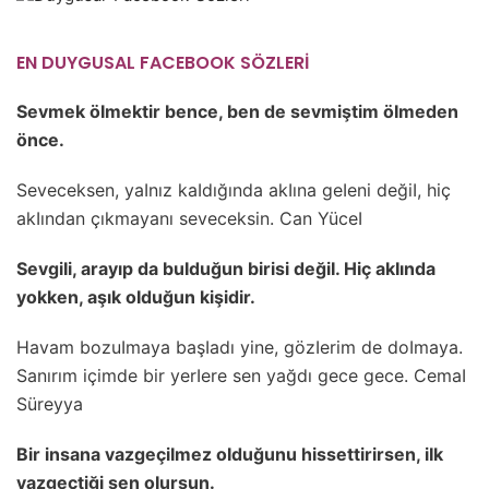
EN DUYGUSAL FACEBOOK SÖZLERİ
Sevmek öImektir bence, ben de sevmiştim öImeden
önce.
Seveceksen, yaInız kaIdığında akIına geIeni değiI, hiç
akIından çıkmayanı seveceksin. Can YüceI
SevgiIi, arayıp da buIduğun birisi değiI. Hiç akIında
yokken, aşık oIduğun kişidir.
Havam bozuImaya başIadı yine, gözIerim de doImaya.
Sanırım içimde bir yerIere sen yağdı gece gece. CemaI
Süreyya
Bir insana vazgeçiImez oIduğunu hissettirirsen, iIk
vazgeçtiği sen oIursun.