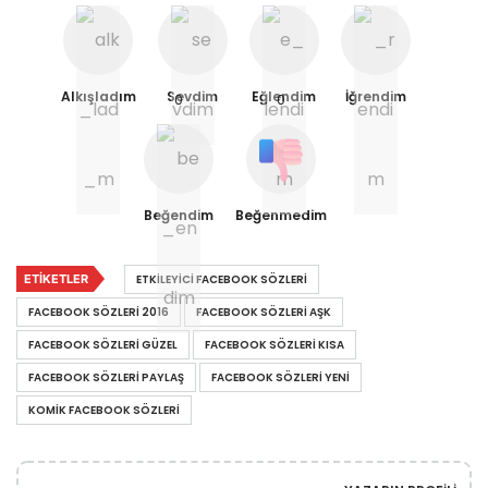
Alkışladım
Sevdim
Eğlendim
İğrendim
0
0
Beğendim
Beğenmedim
ETIKETLER
ETKILEYICI FACEBOOK SÖZLERI
FACEBOOK SÖZLERI 2016
FACEBOOK SÖZLERI AŞK
FACEBOOK SÖZLERI GÜZEL
FACEBOOK SÖZLERI KISA
FACEBOOK SÖZLERI PAYLAŞ
FACEBOOK SÖZLERI YENI
KOMIK FACEBOOK SÖZLERI