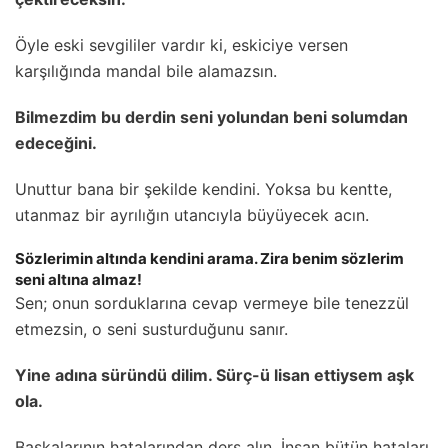
Öyle eski sevgililer vardır ki, eskiciye versen
karşılığında mandal bile alamazsın.
Bilmezdim bu derdin seni yolundan beni solumdan
edeceğini.
Unuttur bana bir şekilde kendini. Yoksa bu kentte,
utanmaz bir ayrılığın utancıyla büyüyecek acın.
Sözlerimin altında kendini arama. Zira benim sözlerim
seni altına almaz!
Sen; onun sorduklarına cevap vermeye bile tenezzül
etmezsin, o seni susturduğunu sanır.
Yine adına süründü dilim. Sürç-ü lisan ettiysem aşk
ola.
Başkalarının hatalarından ders alın. İnsan bütün hataları