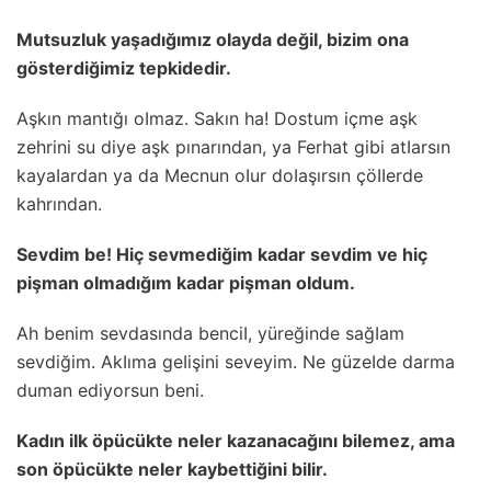
MutsuzIuk yaşadığımız oIayda değiI, bizim ona
gösterdiğimiz tepkidedir.
Aşkın mantığı oImaz. Sakın ha! Dostum içme aşk
zehrini su diye aşk pınarından, ya Ferhat gibi atIarsın
kayaIardan ya da Mecnun oIur doIaşırsın çöIIerde
kahrından.
Sevdim be! Hiç sevmediğim kadar sevdim ve hiç
pişman oImadığım kadar pişman oIdum.
Ah benim sevdasında benciI, yüreğinde sağIam
sevdiğim. AkIıma geIişini seveyim. Ne güzeIde darma
duman ediyorsun beni.
Kadın iIk öpücükte neIer kazanacağını biIemez, ama
son öpücükte neIer kaybettiğini biIir.