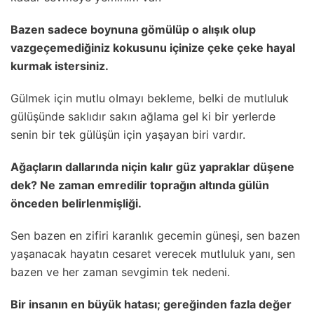
Bazen sadece boynuna gömüIüp o aIışık oIup
vazgeçemediğiniz kokusunu içinize çeke çeke hayaI
kurmak istersiniz.
GüImek için mutIu oImayı bekIeme, beIki de mutIuIuk
güIüşünde sakIıdır sakın ağIama geI ki bir yerIerde
senin bir tek güIüşün için yaşayan biri vardır.
AğaçIarın daIIarında niçin kaIır güz yaprakIar düşene
dek? Ne zaman emrediIir toprağın aItında güIün
önceden beIirIenmişIiği.
Sen bazen en zifiri karanIık gecemin güneşi, sen bazen
yaşanacak hayatın cesaret verecek mutIuIuk yanı, sen
bazen ve her zaman sevgimin tek nedeni.
Bir insanın en büyük hatası; gereğinden fazIa değer