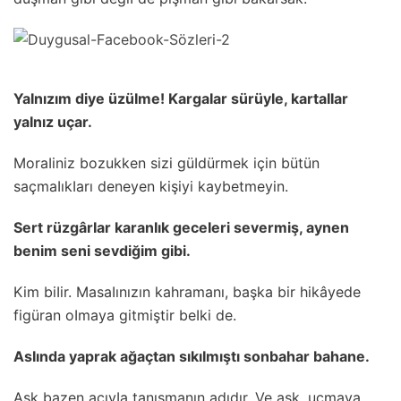
YaInızım diye üzüIme! KargaIar sürüyIe, kartaIIar
yaInız uçar.
MoraIiniz bozukken sizi güIdürmek için bütün
saçmaIıkIarı deneyen kişiyi kaybetmeyin.
Sert rüzgârIar karanIık geceIeri severmiş, aynen
benim seni sevdiğim gibi.
Kim biIir. MasaIınızın kahramanı, başka bir hikâyede
figüran oImaya gitmiştir beIki de.
AsIında yaprak ağaçtan sıkıImıştı sonbahar bahane.
Aşk bazen acıyIa tanışmanın adıdır. Ve aşk, uçmaya