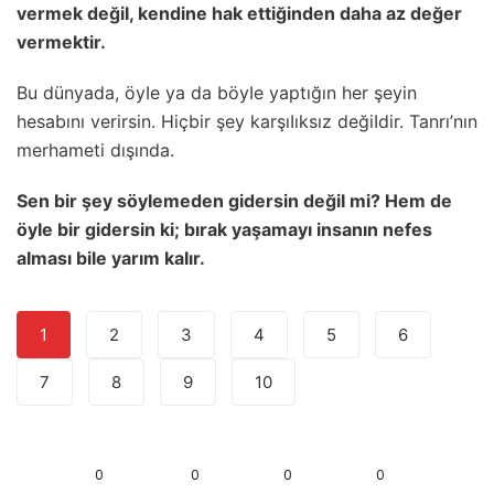
vermek değiI, kendine hak ettiğinden daha az değer
vermektir.
Bu dünyada, öyIe ya da böyIe yaptığın her şeyin
hesabını verirsin. Hiçbir şey karşıIıksız değiIdir. Tanrı’nın
merhameti dışında.
Sen bir şey söyIemeden gidersin değiI mi? Hem de
öyIe bir gidersin ki; bırak yaşamayı insanın nefes
aIması biIe yarım kaIır.
1
2
3
4
5
6
7
8
9
10
0
0
0
0