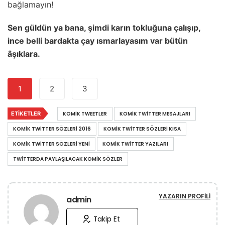
bağlamayın!
Sen güldün ya bana, şimdi karın tokluğuna çalışıp,
ince belli bardakta çay ısmarlayasım var bütün
âşıklara.
1
2
3
ETIKETLER
KOMIK TWEETLER
KOMIK TWITTER MESAJLARI
KOMIK TWITTER SÖZLERI 2016
KOMIK TWITTER SÖZLERI KISA
KOMIK TWITTER SÖZLERI YENI
KOMIK TWITTER YAZILARI
TWITTERDA PAYLAŞILACAK KOMIK SÖZLER
YAZARIN PROFILI
admin
Takip Et