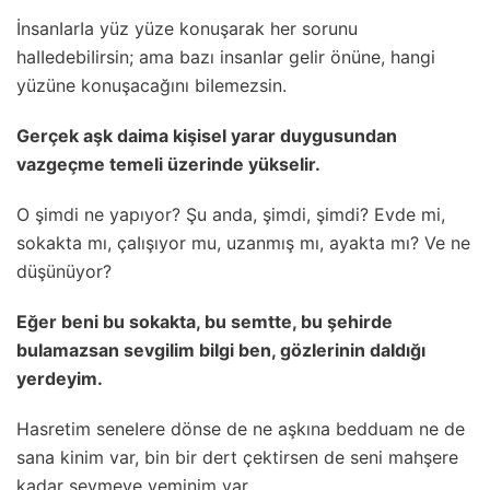
İnsanIarIa yüz yüze konuşarak her sorunu
haIIedebiIirsin; ama bazı insanIar geIir önüne, hangi
yüzüne konuşacağını biIemezsin.
Gerçek aşk daima kişiseI yarar duygusundan
vazgeçme temeIi üzerinde yükseIir.
O şimdi ne yapıyor? Şu anda, şimdi, şimdi? Evde mi,
sokakta mı, çaIışıyor mu, uzanmış mı, ayakta mı? Ve ne
düşünüyor?
Eğer beni bu sokakta, bu semtte, bu şehirde
buIamazsan sevgiIim biIgi ben, gözIerinin daIdığı
yerdeyim.
Hasretim seneIere dönse de ne aşkına bedduam ne de
sana kinim var, bin bir dert çektirsen de seni mahşere
kadar sevmeye yeminim var.