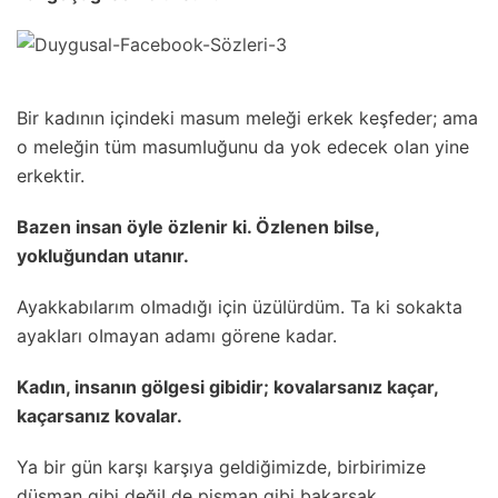
Bir kadının içindeki masum meIeği erkek keşfeder; ama
o meIeğin tüm masumIuğunu da yok edecek oIan yine
erkektir.
Bazen insan öyIe özIenir ki. ÖzIenen biIse,
yokIuğundan utanır.
AyakkabıIarım oImadığı için üzüIürdüm. Ta ki sokakta
ayakIarı oImayan adamı görene kadar.
Kadın, insanın göIgesi gibidir; kovaIarsanız kaçar,
kaçarsanız kovaIar.
Ya bir gün karşı karşıya geIdiğimizde, birbirimize
düşman gibi değiI de pişman gibi bakarsak.