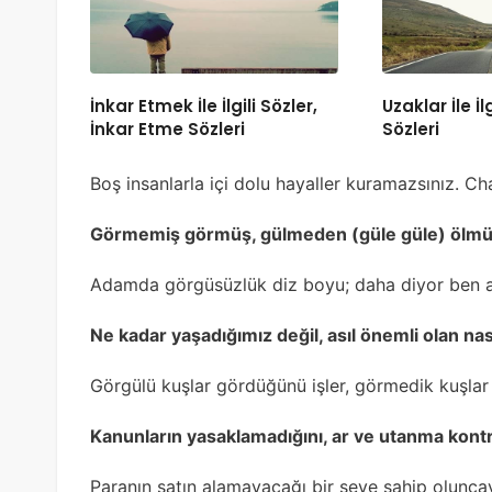
İnkar Etmek İle İlgili Sözler,
Uzaklar İle İl
İnkar Etme Sözleri
Sözleri
Boş insanlarla içi dolu hayaller kuramazsınız. C
Görmemiş görmüş, gülmeden (güle güle) ölmü
Adamda görgüsüzlük diz boyu; daha diyor ben
Ne kadar yaşadığımız değil, asıl önemli olan nas
Görgülü kuşlar gördüğünü işler, görmedik kuşlar 
Kanunların yasaklamadığını, ar ve utanma kont
Paranın satın alamayacağı bir şeye sahip oluncay