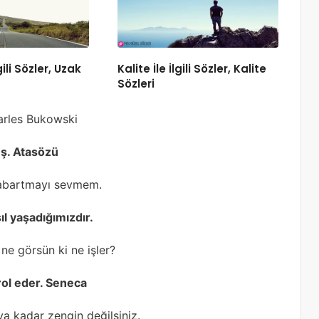
gili Sözler, Uzak
Kalite İle İlgili Sözler, Kalite
Sözleri
harles Bukowski
ş. Atasözü
 abartmayı sevmem.
ıl yaşadığımızdır.
ne görsün ki ne işler?
rol eder. Seneca
a kadar zengin değilsiniz.