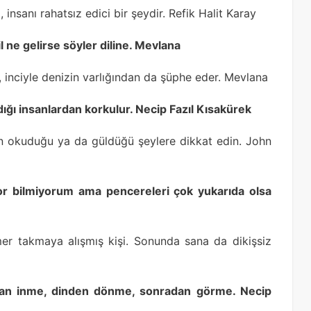
 insanı rahatsız edici bir şeydir. Refik Halit Karay
 ne gelirse söyler diline. Mevlana
, inciyle denizin varlığından da şüphe eder. Mevlana
ığı insanlardan korkulur. Necip Fazıl Kısakürek
nun okuduğu ya da güldüğü şeylere dikkat edin. John
or bilmiyorum ama pencereleri çok yukarıda olsa
emer takmaya alışmış kişi. Sonunda sana da dikişsiz
dan inme, dinden dönme, sonradan görme. Necip