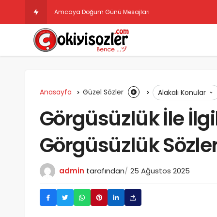
Amcaya Doğum Günü Mesajları
Anasayfa
Güzel Sözler
Alakalı Konular
Görgüsüzlük İle İlgil
Görgüsüzlük Sözler
admin
tarafından
25 Ağustos 2025