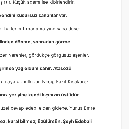
rtır. Küçük adamı ise kibirlendirir.
 kendini kusursuz sananlar var.
ktüklerini toparlama yine sana düşer.
 dinden dönme, sonradan görme.
düzen verenler, gördükçe görgüsüzleşenler.
girince yağ oldum sanır. Atasözü
k olmaya gönüllüdür. Necip Fazıl Kısakürek
nız yer yine kendi kıçınızın üstüdür.
üzel cevap edebi elden gidene. Yunus Emre
z, kural bilmez; üzülürsün. Şeyh Edebali