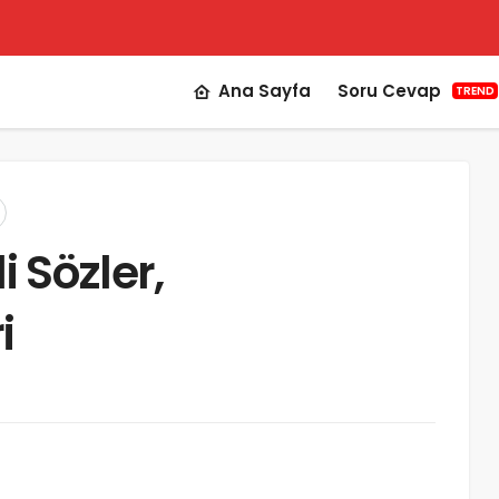
Ana Sayfa
Soru Cevap
TREND
i Sözler,
i