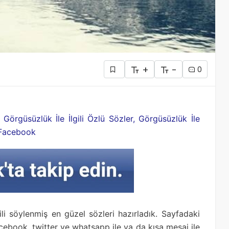
+
-
0
, Görgüsüzlük İle İlgili Özlü Sözler, Görgüsüzlük İle
r Facebook
ili söylenmiş en güzel sözleri hazırladık. Sayfadaki
facebook, twitter ve whatsapp ile ya da kısa mesaj ile