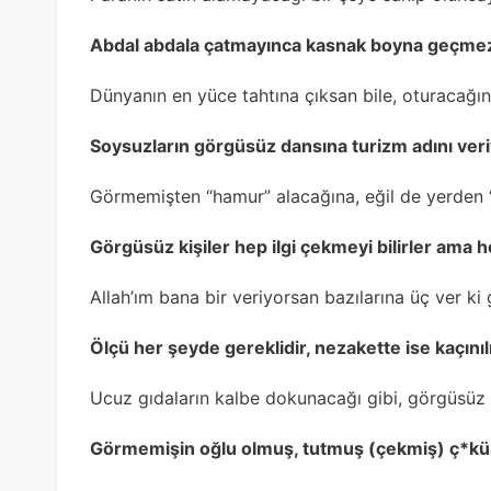
Abdal abdala çatmayınca kasnak boyna geçme
Dünyanın en yüce tahtına çıksan bile, oturacağın
Soysuzların görgüsüz dansına turizm adını veri
Görmemişten “hamur” alacağına, eğil de yerden “
Görgüsüz kişiler hep ilgi çekmeyi bilirler ama h
Allah’ım bana bir veriyorsan bazılarına üç ver k
Ölçü her şeyde gereklidir, nezakette ise kaçın
Ucuz gıdaların kalbe dokunacağı gibi, görgüsüz i
Görmemişin oğlu olmuş, tutmuş (çekmiş) ç*kü