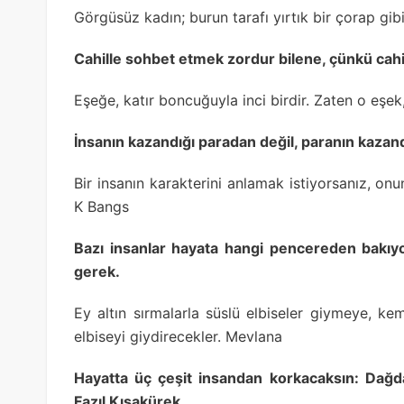
Görgüsüz kadın; burun tarafı yırtık bir çorap gibi,
Cahille sohbet etmek zordur bilene, çünkü cahil
Eşeğe, katır boncuğuyla inci birdir. Zaten o eşek
İnsanın kazandığı paradan değil, paranın kazand
Bir insanın karakterini anlamak istiyorsanız, o
K Bangs
Bazı insanlar hayata hangi pencereden bakıy
gerek.
Ey altın sırmalarla süslü elbiseler giymeye, k
elbiseyi giydirecekler. Mevlana
Hayatta üç çeşit insandan korkacaksın: Dağ
Fazıl Kısakürek