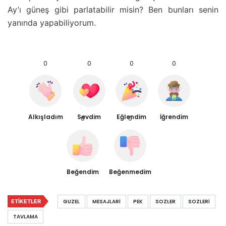
Ay’ı güneş gibi parlatabilir misin? Ben bunları senin
yanında yapabiliyorum.
0
0
0
0
Alkışladım
Sevdim
Eğlendim
İğrendim
0
0
Beğendim
Beğenmedim
ETIKETLER
GUZEL
MESAJLARI
PEK
SOZLER
SOZLERI
TAVLAMA