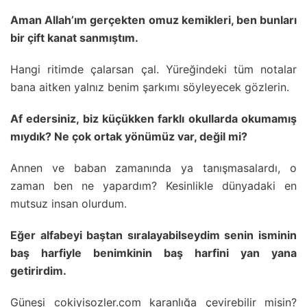
Aman Allah’ım gerçekten omuz kemikleri, ben bunları
bir çift kanat sanmıştım.
Hangi ritimde çalarsan çal. Yüreğindeki tüm notalar
bana aitken yalnız benim şarkımı söyleyecek gözlerin.
Af edersiniz, biz küçükken farklı okullarda okumamış
mıydık? Ne çok ortak yönümüz var, değil mi?
Annen ve baban zamanında ya tanışmasalardı, o
zaman ben ne yapardım? Kesinlikle dünyadaki en
mutsuz insan olurdum.
Eğer alfabeyi baştan sıralayabilseydim senin isminin
baş harfiyle benimkinin baş harfini yan yana
getirirdim.
Güneşi cokiyisozler.com karanlığa çevirebilir misin?