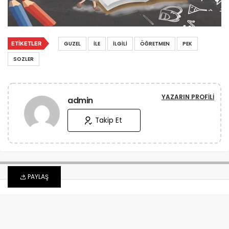
ETIKETLER
GUZEL
İLE
İLGILI
ÖĞRETMEN
PEK
SOZLER
YAZARIN PROFILI
admin
Takip Et
PAYLAŞ
© Copyright 2017-2024, Tüm Hakları Saklıdır.