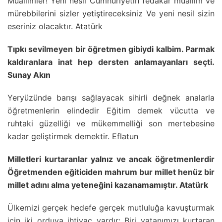
Muallimler! Yeni nesli Cumhuriyetin fedakâr muallim ve
mürebbilerini sizler yetiştireceksiniz Ve yeni nesil sizin
eseriniz olacaktır. Atatürk
Tıpkı sevilmeyen bir öğretmen gibiydi kalbim. Parmak
kaldıranlara inat hep dersten anlamayanları seçti.
Sunay Akın
Yeryüzünde barışı sağlayacak sihirli değnek analarla
öğretmenlerin elindedir Eğitim demek vücutta ve
ruhtaki güzelliği ve mükemmelliği son mertebesine
kadar geliştirmek demektir. Eflatun
Milletleri kurtaranlar yalnız ve ancak öğretmenlerdir
Öğretmenden eğiticiden mahrum bur millet henüz bir
millet adını alma yeteneğini kazanamamıştır. Atatürk
Ülkemizi gerçek hedefe gerçek mutluluğa kavuşturmak
için iki orduya ihtiyaç vardır: Biri vatanımızı kurtaran