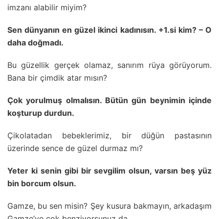
imzanı alabilir miyim?
Sen dünyanın en güzel ikinci kadınısın. +1.si kim? – O
daha doğmadı.
Bu güzellik gerçek olamaz, sanırım rüya görüyorum.
Bana bir çimdik atar mısın?
Çok yorulmuş olmalısın. Bütün gün beynimin içinde
koşturup durdun.
Çikolatadan bebeklerimiz, bir düğün pastasının
üzerinde sence de güzel durmaz mı?
Yeter ki senin gibi bir sevgilim olsun, varsın beş yüz
bin borcum olsun.
Gamze, bu sen misin? Şey kusura bakmayın, arkadaşım
Gamze’ye çok benziyorsunuz da.