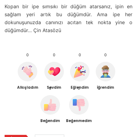
Kopan bir ipe sımsıkı bir düğüm atarsanız, ipin en
sağlam yeri artık bu düğümdür. Ama ipe her
dokunuşunuzda canınızı acıtan tek nokta yine o
düğümdür… Çin Atasözü
0
0
0
0
Alkışladım
Sevdim
Eğlendim
İğrendim
0
0
Beğendim
Beğenmedim