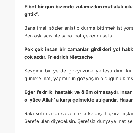
Elbet bir gün bizimde zulamızdan mutluluk çık
gittik”.
Bana imalı sözler anlatıp durma bitirmek istiyo
Ben aşk acısı ile sana inat çekerim sefa.
Pek çok insan bir zamanlar girdikleri yol hakkı
çok azdır. Friedrich Nietzsche
Sevgimi bir yerde gökyüzüne yerleştirdim, ki
günlere inat, yağmurun gözyaşım olduğunu kimse
Eğer fakirlik, hastalık ve ölüm olmasaydı, ins
o, yüce Allah’ a karşı gelmekte atılgandır. Hasa
Rakı sofrasında susulmaz arkadaş, hıçkıra hıçkı
Şerefe ulan diyeceksin. Şerefsiz dünyaya inat şe