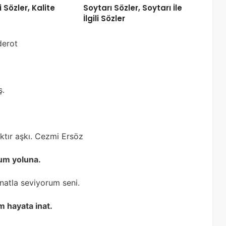
li Sözler, Kalite
Soytarı Sözler, Soytarı İle
İlgili Sözler
derot
ş.
ktır aşkı. Cezmi Ersöz
rum yoluna.
natla seviyorum seni.
m hayata inat.