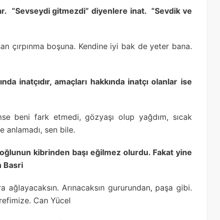
ar. “Sevseydi gitmezdi” diyenlere inat. “Sevdik ve
rsan çırpınma boşuna. Kendine iyi bak de yeter bana.
nda inatçıdır, amaçları hakkında inatçı olanlar ise
mse beni fark etmedi, gözyaşı olup yağdım, sıcak
 anlamadı, sen bile.
anoğlunun kibrinden başı eğilmez olurdu. Fakat yine
n Basri
ra ağlayacaksın. Arınacaksın gururundan, paşa gibi.
refimize. Can Yücel