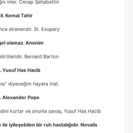
nı inler. Cenap Şehabettin
eli. Kemal Tahir
nce direnendir. St. Exupery
gel olamaz. Anonim
lirtileridir. Bernard Barton
ır. Yusuf Has Hacib
ısı” diyeceğim hayata inat.
tar. Alexander Pope
 kendini kurtar ve onunla savaş. Yusuf Has Hacib
le iyileşebilen bir ruh hastalığıdır. Novalis