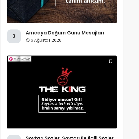
Amcaya Doğum Günü Mesajları
3
6 Ağustos 2026
Soytarı Sözler, Soytarı İle İlgili Sözler