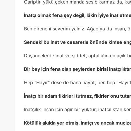
Gariptir, yükü çeken manda ses çıkarmaz da, kağ
İnatçı olmak fena şey değil, lâkin iyiye inat etm
Ben direneni severim yalnız. Ağaç ya da insan, ö
Sendeki bu inat ve cesaretle önünde kimse en
Düşüncelerde inat ve şiddet, aptallığın en açık be
Bir bey için fena olan şeylerden birisi inatçılıkt
Hep “Hayır” dese de bana hayat, ben hep “Hayırl
İnatçı bir adam fikirleri tutmaz, fikirler onu tu
İnatçılık insan için ağır bir yüktür; inatçılıktan
Kötülük akılda yer etmiş, inatçı ve ancak mucize i