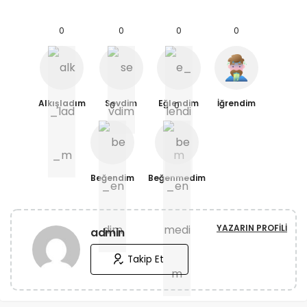
0
0
0
0
Alkışladım
Sevdim
Eğlendim
İğrendim
0
0
Beğendim
Beğenmedim
YAZARIN PROFILI
admin
Takip Et