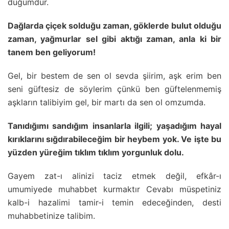
düğümdür.
Dağlarda çiçek solduğu zaman, göklerde bulut olduğu
zaman, yağmurlar sel gibi aktığı zaman, anla ki bir
tanem ben geliyorum!
Gel, bir bestem de sen ol sevda şiirim, aşk erim ben
seni güftesiz de söylerim çünkü ben güftelenmemiş
aşkların talibiyim gel, bir martı da sen ol omzumda.
Tanıdığımı sandığım insanlarla ilgili; yaşadığım hayal
kırıklarını sığdırabileceğim bir heybem yok. Ve işte bu
yüzden yüreğim tıklım tıklım yorgunluk dolu.
Gayem zat-ı alinizi taciz etmek değil, efkâr-ı
umumiyede muhabbet kurmaktır Cevabı müspetiniz
kalb-i hazalimi tamir-i temin edeceğinden, desti
muhabbetinize talibim.