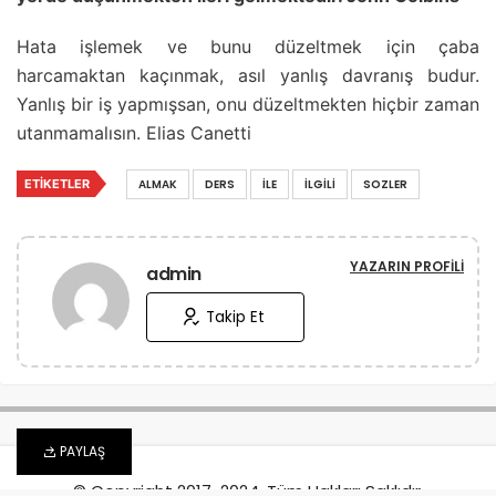
Hata işlemek ve bunu düzeltmek için çaba
harcamaktan kaçınmak, asıl yanlış davranış budur.
Yanlış bir iş yapmışsan, onu düzeltmekten hiçbir zaman
utanmamalısın. Elias Canetti
ETIKETLER
ALMAK
DERS
İLE
İLGILI
SOZLER
YAZARIN PROFILI
admin
Takip Et
PAYLAŞ
© Copyright 2017-2024, Tüm Hakları Saklıdır.