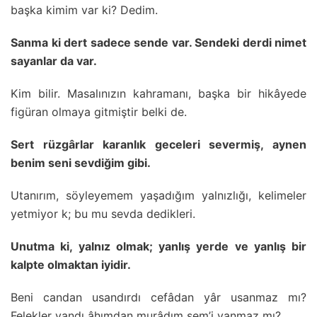
başka kimim var ki? Dedim.
Sanma ki dert sadece sende var. Sendeki derdi nimet
sayanlar da var.
Kim bilir. Masalınızın kahramanı, başka bir hikâyede
figüran olmaya gitmiştir belki de.
Sert rüzgârlar karanlık geceleri severmiş, aynen
benim seni sevdiğim gibi.
Utanırım, söyleyemem yaşadığım yalnızlığı, kelimeler
yetmiyor k; bu mu sevda dedikleri.
Unutma ki, yalnız olmak; yanlış yerde ve yanlış bir
kalpte olmaktan iyidir.
Beni candan usandırdı cefâdan yâr usanmaz mı?
Felekler yandı âhımdan murâdım şem’i yanmaz mı?