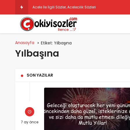
Acele İle İlgili Sözler, Acelecilik Sözleri
Anasayfa
Etiket:
Yılbaşına
Yılbaşına
SON YAZILAR
7 ay önce