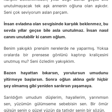
unutulmayacak tek aşk annenin oğluna olan aşkıdır.
Seni çok seviyorum aslan parçam.
İnsan evladına olan sevgisinde karşılık beklenmez, bu
sevda yıllar geçse bile asla unutulmaz. İnsan nasıl
canını unutabilir ki canım oğlum.
Benim yakışıklı prensim nerelerde ne yaparmış. Yoksa
oralarda bir prensese gönlünü kaptırıp kraliçesini
unutmuş mu? Seni özledim yakışıklım.
Bazen hayattan bıkarsın, yorulursun umudunu
yitirmeye başlarsın. Sonra oğlun aklına gelir hiçbir
şey olmamış gibi yeniden sarılırsın yaşamaya.
Sarıldığım umudum düşlerim, hayallerim, yarınımsın
sen, yüzümün gülümseme sebebisin sen. Bir ömür
gülsün senin o güzel yüzün da tatlıdır senin bir sözün.