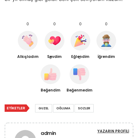
0
0
0
0
Alkışladım
Sevdim
Eğlendim
İğrendim
0
0
Beğendim
Beğenmedim
ETIKETLER
GUZEL
OĞLUMA
SOZLER
YAZARIN PROFILI
admin