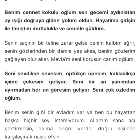
Benim cennet kokulu oğlum sen gecemi aydınlatan
ay ışığı doğruya giden yolum oldun. Hayatıma girişin
ile tanıştım mutlulukla ve seninle güldüm.
Senin saçının bir teline zarar gelse benim kalbim ağrır,
senin gözlerinden bir damla yaş aksa, benim gözlerim
çağlayan olur akar. Mevla’m seni korusun canım oğlum.
Seni sevdikçe sevesim, öptükçe öpesim, kokladıkça
içime çekesim geliyor. Seni bir an yanımdan
ayırmadan her an göresim geliyor. Seni çok özledim
oğlum.
Benim senin gibi bir evladım var ya ben bu hayattan
başka hiçbir şey istemiyorum. Allah’ım sana acı
çektirmesin, daima doğru yerde, doğru kişilerle
karşılaşmak nasip etsin.