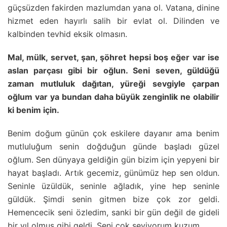
güçsüzden fakirden mazlumdan yana ol. Vatana, dinine
hizmet eden hayırlı salih bir evlat ol. Dilinden ve
kalbinden tevhid eksik olmasın.
Mal, mülk, servet, şan, şöhret hepsi boş eğer var ise
aslan parçası gibi bir oğlun. Seni seven, güldüğü
zaman mutluluk dağıtan, yüreği sevgiyle çarpan
oğlum var ya bundan daha büyük zenginlik ne olabilir
ki benim için.
Benim doğum günün çok eskilere dayanır ama benim
mutluluğum senin doğduğun günde başladı güzel
oğlum. Sen dünyaya geldiğin gün bizim için yepyeni bir
hayat başladı. Artık gecemiz, günümüz hep sen oldun.
Seninle üzüldük, seninle ağladık, yine hep seninle
güldük. Şimdi senin gitmen bize çok zor geldi.
Hemencecik seni özledim, sanki bir gün değil de gideli
bir yıl olmuş gibi geldi. Seni çok seviyorum kuzum.