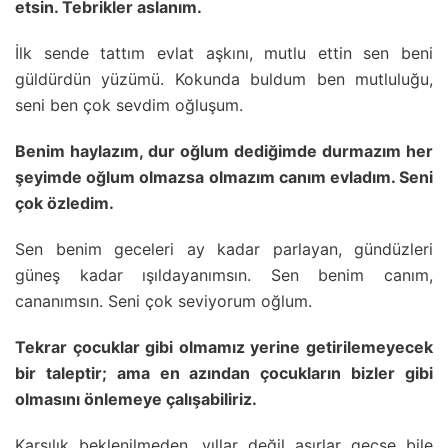
etsin. Tebrikler aslanım.
İlk sende tattım evlat aşkını, mutlu ettin sen beni
güldürdün yüzümü. Kokunda buldum ben mutluluğu,
seni ben çok sevdim oğluşum.
Benim haylazım, dur oğlum dediğimde durmazım her
şeyimde oğlum olmazsa olmazım canım evladım. Seni
çok özledim.
Sen benim geceleri ay kadar parlayan, gündüzleri
güneş kadar ışıldayanımsın. Sen benim canım,
cananımsın. Seni çok seviyorum oğlum.
Tekrar çocuklar gibi olmamız yerine getirilemeyecek
bir taleptir; ama en azından çocukların bizler gibi
olmasını önlemeye çalışabiliriz.
Karşılık beklenilmeden, yıllar değil asırlar geçse bile