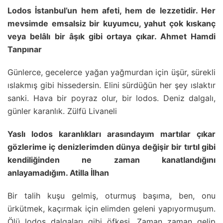
Lodos İstanbul’un hem afeti, hem de lezzetidir. Her
mevsimde emsalsiz bir kuyumcu, yahut çok kıskanç
veya belâlı bir âşık gibi ortaya çıkar. Ahmet Hamdi
Tanpınar
Günlerce, gecelerce yağan yağmurdan için üşür, sürekli
ıslakmış gibi hissedersin. Elini sürdüğün her şey ıslaktır
sanki. Hava bir poyraz olur, bir lodos. Deniz dalgalı,
günler karanlık. Zülfü Livaneli
Yaslı lodos karanlıkları arasındayım martılar çıkar
gözlerime iç denizlerimden dünya değişir bir tırtıl gibi
kendiliğinden ne zaman kanatlandığını
anlayamadığım. Atilla İlhan
Bir talih kuşu gelmiş, oturmuş başıma, ben, onu
ürkütmek, kaçırmak için elimden geleni yapıyormuşum.
Ölü lodos dalgaları gibi öfkesi. Zaman zaman gelip