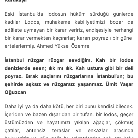
Eski İstanbul’da lodosun hüküm sürdüğü günlerde
kadılar Lodos, muhakeme kabiliyetimizi bozar da
adâlete uymayan bir karar veririz, endişesiyle herhangi
bir karar vermekten kaçınırlar; kararı poyrazlı bir güne
ertelerlermiş. Ahmed Yüksel Özemre
İstanbul rüzgar rüzgar sevdiğim. Kah bir lodos
denizlerde esen; ılık mı ılık. Kah ustura gibi bir deli
poyraz. Bırak saçlarını rüzgarlarına İstanbul’un; bu
şehirde aşksız ve rüzgarsız yaşanmaz. Ümit Yaşar
Oğuzcan
Daha iyi ya da daha kötü, her biri bunu kendisi bilecek.
İçeriden ve bazen dışarıdan bir tufan, bir lodos, geçer
üstümüzden ve hayatımızı yıkılan ağaçlar, çökmüş
çatılar, antensiz teraslar ve enkazlar arasında