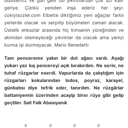
buluveririz ve gün gelir bu yıkıntılardan çok azı kalır
geriye. Çünkü yeniden inşa ederiz her şeyi.
cokiyisozler.com Elbette diktiğimiz yeni ağaçlar farklı
yerlerde olacak ve serpilip büyümeleri zaman alacak.
Üstelik enkazlar arasında hiç kimsenin yüreğinden ve
aklından silemeyeceği yıkıntılar da olacak ama yeniyi
kurma işi durmayacak. Mario Benedetti
Tam pencereme yakın bir dut ağacı vardı. Aşağı
yukarı yaz kış pencereyi açık bırakırdım. Ne serin, ne
tuhaf rüzgarlar eserdi. Vapurlarda da çalıştığım için
rüzgarları kokularından lodos, poyraz, karayel,
günbatısı diye tefrik eder, tanırdım. Ne rüzgârlar
battaniyemin üzerinden acayip birer rüya gibi gelip
geçtiler. Sait Faik Abasıyanık
0
0
0
0