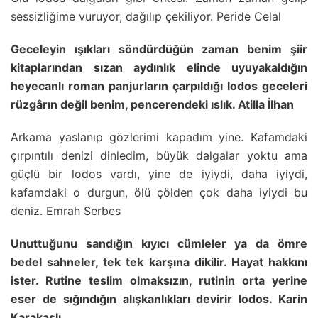
sessizliğime vuruyor, dağılıp çekiliyor. Peride Celal
Geceleyin ışıkları söndürdüğün zaman benim şiir
kitaplarından sızan aydınlık elinde uyuyakaldığın
heyecanlı roman panjurların çarpıldığı lodos geceleri
rüzgârın değil benim, pencerendeki ıslık. Atilla İlhan
Arkama yaslanıp gözlerimi kapadım yine. Kafamdaki
çırpıntılı denizi dinledim, büyük dalgalar yoktu ama
güçlü bir lodos vardı, yine de iyiydi, daha iyiydi,
kafamdaki o durgun, ölü çölden çok daha iyiydi bu
deniz. Emrah Serbes
Unuttuğunu sandığın kıyıcı cümleler ya da ömre
bedel sahneler, tek tek karşına dikilir. Hayat hakkını
ister. Rutine teslim olmaksızın, rutinin orta yerine
eser de sığındığın alışkanlıkları devirir lodos. Karin
Karakaşlı