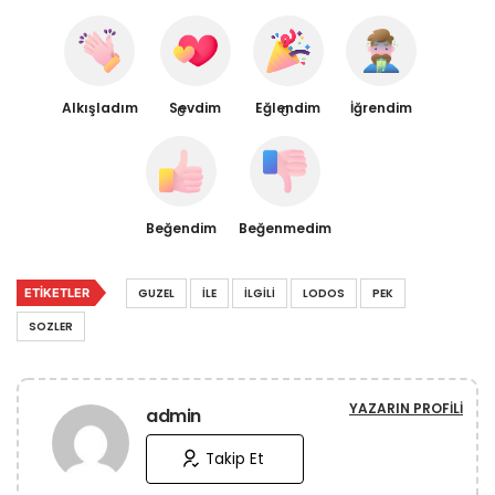
Alkışladım
Sevdim
Eğlendim
İğrendim
0
0
Beğendim
Beğenmedim
ETIKETLER
GUZEL
İLE
İLGILI
LODOS
PEK
SOZLER
YAZARIN PROFILI
admin
Takip Et