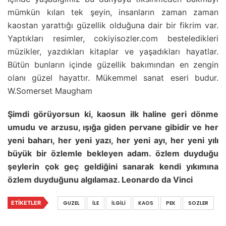
mümkün kılan tek şeyin, insanların zaman zaman
kaostan yarattığı güzellik olduğuna dair bir fikrim var.
Yaptıkları resimler, cokiyisozler.com besteledikleri
müzikler, yazdıkları kitaplar ve yaşadıkları hayatlar.
Bütün bunların içinde güzellik bakımından en zengin
olanı güzel hayattır. Mükemmel sanat eseri budur.
W.Somerset Maugham
Şimdi görüyorsun ki, kaosun ilk haline geri dönme
umudu ve arzusu, ışığa giden pervane gibidir ve her
yeni baharı, her yeni yazı, her yeni ayı, her yeni yılı
büyük bir özlemle bekleyen adam. özlem duyduğu
şeylerin çok geç geldiğini sanarak kendi yıkımına
özlem duyduğunu algılamaz. Leonardo da Vinci
ETIKETLER
GUZEL
İLE
İLGILI
KAOS
PEK
SOZLER