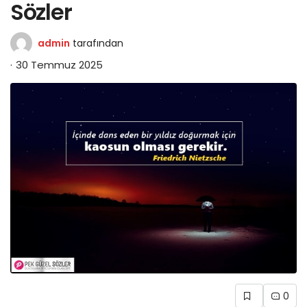
Sözler
admin
tarafından
30 Temmuz 2025
0