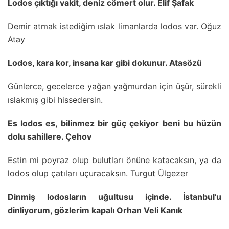
Lodos çıktığı vakit, deniz cömert olur. Elif Şafak
Demir atmak istediğim ıslak limanlarda lodos var. Oğuz
Atay
Lodos, kara kor, insana kar gibi dokunur. Atasözü
Günlerce, gecelerce yağan yağmurdan için üşür, sürekli
ıslakmış gibi hissedersin.
Es lodos es, bilinmez bir güç çekiyor beni bu hüzün
dolu sahillere. Çehov
Estin mi poyraz olup bulutları önüne katacaksın, ya da
lodos olup çatıları uçuracaksın. Turgut Ülgezer
Dinmiş lodosların uğultusu içinde. İstanbul’u
dinliyorum, gözlerim kapalı Orhan Veli Kanık