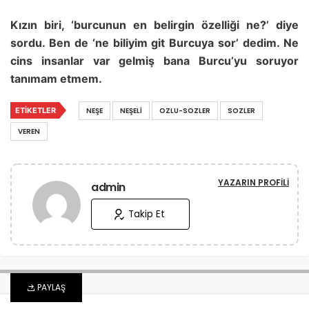
Kızın biri, ‘burcunun en belirgin özelliği ne?’ diye
sordu. Ben de ‘ne biliyim git Burcuya sor’ dedim. Ne
cins insanlar var gelmiş bana Burcu’yu soruyor
tanımam etmem.
ETIKETLER
NEŞE
NEŞELI
OZLU-SOZLER
SOZLER
VEREN
YAZARIN PROFILI
admin
Takip Et
PAYLAŞ