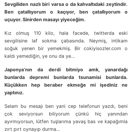
Sevgiliden nazlı biri varsa o da kahvaltıdaki zeytindir.
Ben çatallıyorum o kaçıyor, ben çatallıyorum o
uçuyor. Sinirden masayı yiyeceğim.
Kız olmuş 110 kilo, hala facede, twitterda eski
sevgilisine laf sokma çabasında. Neymiş, intikam
soğuk yenen bir yemekmiş. Bir cokiyisozler.com o
kaldı yemediğin, ye onu da ye…
Japonya’nın da derdi bitmiyo amk, yanardağı
bunlarda depremi bunlarda tsunamisi bunlarda.
Küçükken hep beraber ekmeğe mi işediniz ne
yaptınız.
Selam bu mesajı ben yani cep telefonun yazdı, beni
çok seviyorsun biliyorum çünkü hiç yanından
ayırmıyorsun, lütfen tuşlarıma yavaş bas ve kapağımla
zırt pırt oynayıp durma…