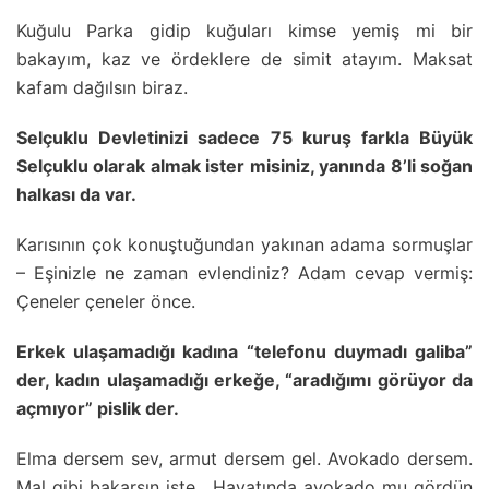
Kuğulu Parka gidip kuğuları kimse yemiş mi bir
bakayım, kaz ve ördeklere de simit atayım. Maksat
kafam dağılsın biraz.
Selçuklu Devletinizi sadece 75 kuruş farkla Büyük
Selçuklu olarak almak ister misiniz, yanında 8’li soğan
halkası da var.
Karısının çok konuştuğundan yakınan adama sormuşlar
– Eşinizle ne zaman evlendiniz? Adam cevap vermiş:
Çeneler çeneler önce.
Erkek ulaşamadığı kadına “telefonu duymadı galiba”
der, kadın ulaşamadığı erkeğe, “aradığımı görüyor da
açmıyor” pislik der.
Elma dersem sev, armut dersem gel. Avokado dersem.
Mal gibi bakarsın işte. Hayatında avokado mu gördün