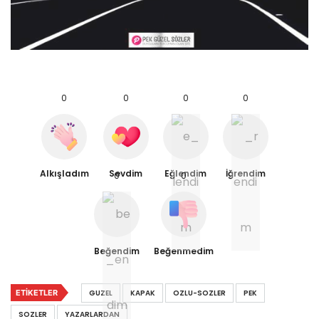
0
0
0
0
Alkışladım
Sevdim
Eğlendim
İğrendim
0
0
Beğendim
Beğenmedim
ETIKETLER
GUZEL
KAPAK
OZLU-SOZLER
PEK
SOZLER
YAZARLARDAN