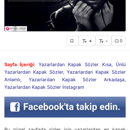
+
-
0
Sayfa İçeriği:
Yazarlardan Kapak Sözler Kısa, Ünlü
Yazarlardan Kapak Sözler, Yazarlardan Kapak Sözler
Anlamlı, Yazarlardan Kapak Sözler Arkadaşa,
Yazarlardan Kapak Sözler İnstagram
Bu güzel sayfada sizler için yazarlardan en kapak