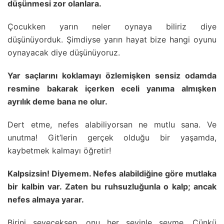
düşünmesi zor olanlara.
Çocukken yarın neler oynaya biliriz diye
düşünüyorduk. Şimdiyse yarın hayat bize hangi oyunu
oynayacak diye düşünüyoruz.
Yar saçlarını koklamayı özlemişken sensiz odamda
resmine bakarak içerken eceli yanıma almışken
ayrılık deme bana ne olur.
Dert etme, nefes alabiliyorsan ne mutlu sana. Ve
unutma! Git’lerin gerçek olduğu bir yaşamda,
kaybetmek kalmayı öğretir!
Kalpsizsin! Diyemem. Nefes alabildiğine göre mutlaka
bir kalbin var. Zaten bu ruhsuzluğunla o kalp; ancak
nefes almaya yarar.
Birini seveceksen, onu her şeyinle sevme. Çünkü