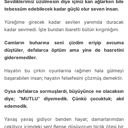
Sevdiklerimiz üzülmesin diye içiniz kan ağlarken bile
tebessüm edebilecek kadar güçlü olur seven insan.
Yüreğime girecek kadar sevilen yanımda duracak
kadar sevmedi. İşte bundan ibaretti bütün kırgınlığım.
Camların buharına seni çizdim eriyip avcuma
düştüler, defalarca öptüm ama yine de hasretini
gideremediler.
Hayatın bu çirkin oyunlarına rağmen hala gülmeyi
başarabilen insan; hayatın felsefesini çözmüş demektir.
Oysa defalarca sormuşlardı, büyüyünce ne olacaksın
diye; “MUTLU” diyemedik. Çünkü çocuktuk; akıl
edemedik.
Yavaş yavaş gidiyor benden hayat; damarlarımdan
çekiliyor içimdeki sen! Bense düşüyorum hiçlik ötesi bir