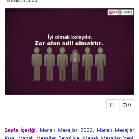
8 Kasım 2025
0
Sayfa İçeriği:
Manalı Mesajlar 2022, Manalı Mesajlar
Kısa, Manalı Mesajlar Sevgiliye, Manalı Mesajlar Yeni,