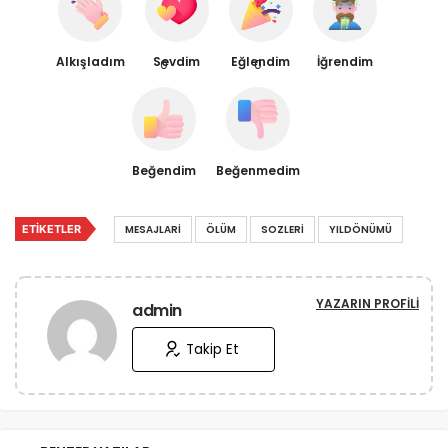
Alkışladım
Sevdim
Eğlendim
İğrendim
0
0
Beğendim
Beğenmedim
ETIKETLER
MESAJLARI
ÖLÜM
SOZLERI
YILDÖNÜMÜ
YAZARIN PROFILI
admin
Takip Et