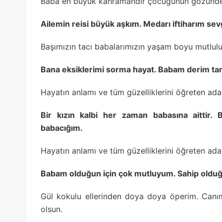
Baba en büyük kahramandır çocuğunun gözünde.
Ailemin reisi büyük aşkım. Medarı iftiharım sev
Başımızın tacı babalarımızın yaşam boyu mutluluk
Bana eksiklerimi sorma hayat. Babam derim ta
Hayatın anlamı ve tüm güzelliklerini öğreten ad
Bir kızın kalbi her zaman babasına aittir. 
babacığım.
Hayatın anlamı ve tüm güzelliklerini öğreten ad
Babam olduğun için çok mutluyum. Sahip olduğu
Gül kokulu ellerinden doya doya öperim. Canı
olsun.