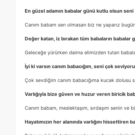
En güzel adamın babalar günü kutlu olsun seni
Canım babam sen olmasan biz ne yaparız bugün
Değer katan, iz bırakan tüm babaların babalar 
Geleceğe yürürken daima elimizden tutan babalar
İyi ki varsın canım babacığım, seni çok seviyor
Çok sevdiğim canım babacığıma kucak dolusu sev
Varlığıyla bize güven ve huzur veren biricik ba
Canım babam, meslektaşım, sırdaşım senin ve bü
Hayatımızın her alanında varlığını hissettiren b