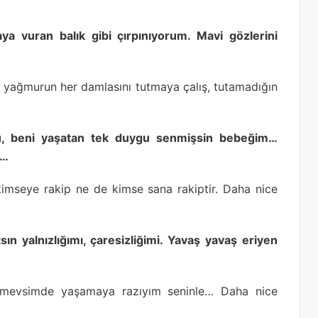
aya vuran balık gibi çırpınıyorum. Mavi gözlerini
 yağmurun her damlasını tutmaya çalış, tutamadığın
ku, beni yaşatan tek duygu senmişsin bebeğim…
a…
imseye rakip ne de kimse sana rakiptir. Daha nice
sın yalnızlığımı, çaresizliğimi. Yavaş yavaş eriyen
ir mevsimde yaşamaya razıyım seninle… Daha nice