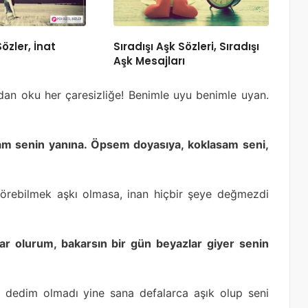
 Sözler, İnat
Sıradışı Aşk Sözleri, Sıradışı
Aşk Mesajları
ydan oku her çaresizliğe! Benimle uyu benimle uyan.
sam senin yanına. Öpsem doyasıya, koklasam seni,
örebilmek aşkı olmasa, inan hiçbir şeye değmezdi
har olurum, bakarsın bir gün beyazlar giyer senin
 dedim olmadı yine sana defalarca aşık olup seni