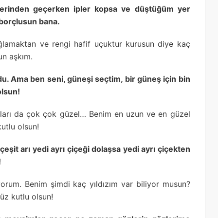
üzerinden geçerken ipler kopsa ve düştüğüm yer
 borçlusun bana.
ağlamaktan ve rengi hafif uçuktur kurusun diye kaç
un aşkım.
ordu. Ama ben seni, güneşi seçtim, bir güneş için bin
olsun!
zıları da çok çok güzel… Benim en uzun ve en güzel
utlu olsun!
 çeşit arı yedi ayrı çiçeği dolaşsa yedi ayrı çiçekten
!
yorum. Benim şimdi kaç yıldızım var biliyor musun?
z kutlu olsun!