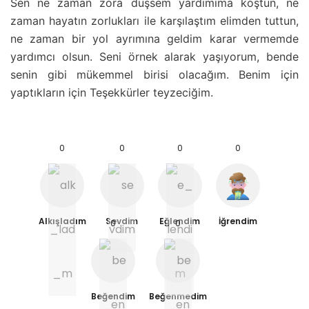
Sen ne zaman zora düşsem yardımıma koştun, ne
zaman hayatın zorlukları ile karşılaştım elimden tuttun,
ne zaman bir yol ayrımına geldim karar vermemde
yardımcı olsun. Seni örnek alarak yaşıyorum, bende
senin gibi mükemmel birisi olacağım. Benim için
yaptıkların için Teşekkürler teyzeciğim.
0
0
0
0
Alkışladım
Sevdim
Eğlendim
İğrendim
0
0
Beğendim
Beğenmedim