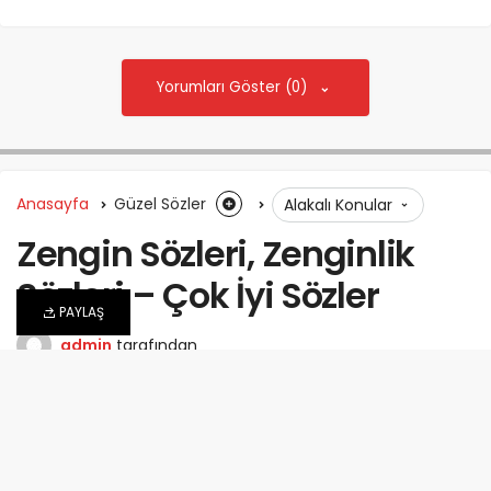
Yorumları Göster (0)
Anasayfa
Güzel Sözler
Alakalı Konular
Zengin Sözleri, Zenginlik
Sözleri – Çok İyi Sözler
PAYLAŞ
admin
tarafından
23 Kasım 2025
0