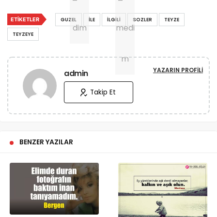
ETIKETLER
GUZEL
İLE
İLGILI
SOZLER
TEYZE
TEYZEYE
YAZARIN PROFILI
admin
Takip Et
BENZER YAZILAR