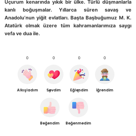
Uçurum kenarında yıkık bir ülke. Türlü düşmanlarla
kanlı boğuşmalar. Yıllarca süren savaş ve
Anadolu’nun yiğit evlatları. Başta Başbuğumuz M. K.
Atatürk olmak üzere tüm kahramanlarımıza saygı
vefa ve dua ile.
0
0
0
0
Alkışladım
Sevdim
Eğlendim
İğrendim
0
0
Beğendim
Beğenmedim