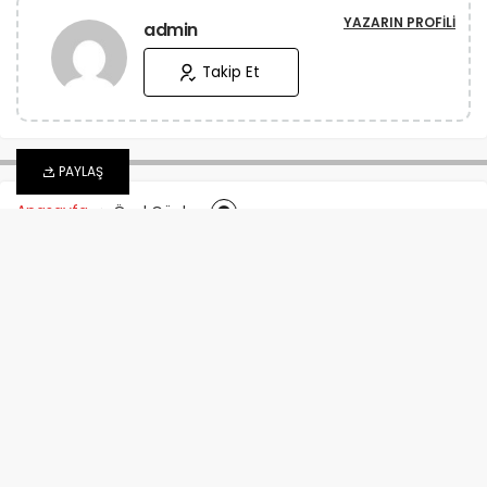
YAZARIN PROFILI
admin
Takip Et
PAYLAŞ
Anasayfa
Özel Günler
30 Ağustos Zafer Bayramı
Sözleri
admin
tarafından
4 Temmuz 2026