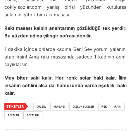
cokiyisozler.com yanlış birisi yüzünden kurulursa
anlamını yitirir bir rakı masası.
Rakı masası kalbin anahtarının çözüldüğü tek yerdir.
Bu yüzden adına çilingir sofrası denilir.
1 dakika içinde onlarca kadına ‘Seni Seviyorum’ yalanını
atabilirsin! Ama rakı masasında sadece 1 kadının adını
sayıklarsın.
Mey biter saki kalır. Her renk solar haki kalır. İlim
insanın cehlini alsa da, hamurunda varsa eşeklik; baki
kalır.
ETIKETLER
GUZEL
MASASI
OZLU-SOZLER
PEK
RAKI
SOZLER
SOZLERI