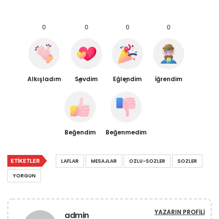
0
0
0
0
Alkışladım
Sevdim
Eğlendim
İğrendim
0
0
Beğendim
Beğenmedim
ETIKETLER
LAFLAR
MESAJLAR
OZLU-SOZLER
SOZLER
YORGUN
YAZARIN PROFILI
admin