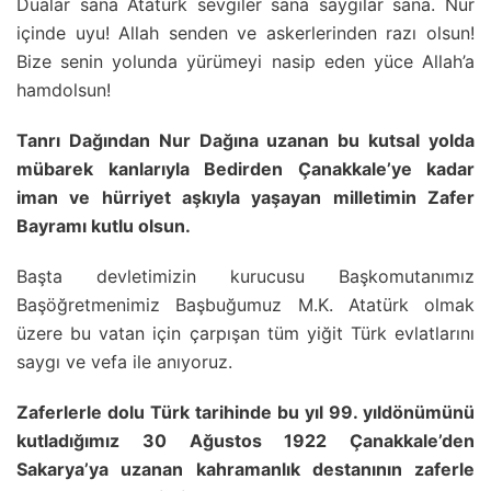
Dualar sana Atatürk sevgiler sana saygılar sana. Nur
içinde uyu! Allah senden ve askerlerinden razı olsun!
Bize senin yolunda yürümeyi nasip eden yüce Allah’a
hamdolsun!
Tanrı Dağından Nur Dağına uzanan bu kutsal yolda
mübarek kanlarıyla Bedirden Çanakkale’ye kadar
iman ve hürriyet aşkıyla yaşayan milletimin Zafer
Bayramı kutlu olsun.
Başta devletimizin kurucusu Başkomutanımız
Başöğretmenimiz Başbuğumuz M.K. Atatürk olmak
üzere bu vatan için çarpışan tüm yiğit Türk evlatlarını
saygı ve vefa ile anıyoruz.
Zaferlerle dolu Türk tarihinde bu yıl 99. yıldönümünü
kutladığımız 30 Ağustos 1922 Çanakkale’den
Sakarya’ya uzanan kahramanlık destanının zaferle