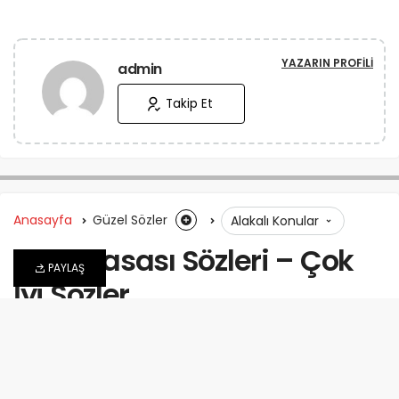
YAZARIN PROFILI
admin
Takip Et
Anasayfa
Güzel Sözler
Alakalı Konular
Rakı Masası Sözleri – Çok
PAYLAŞ
İyi Sözler
admin
tarafından
4 Temmuz 2026