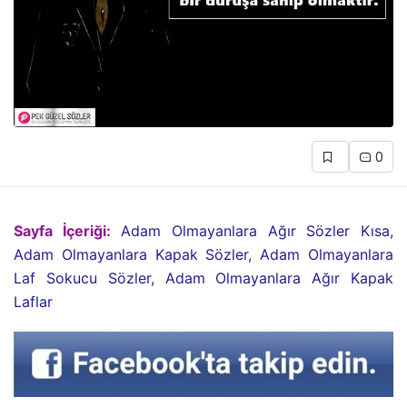
0
Sayfa İçeriği:
Adam Olmayanlara Ağır Sözler Kısa,
Adam Olmayanlara Kapak Sözler, Adam Olmayanlara
Laf Sokucu Sözler, Adam Olmayanlara Ağır Kapak
Laflar