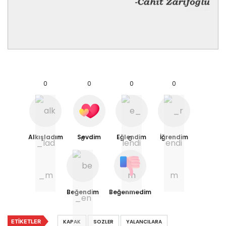
0
0
0
0
Alkışladım
Sevdim
Eğlendim
İğrendim
0
0
Beğendim
Beğenmedim
ETIKETLER
KAPAK
SOZLER
YALANCILARA