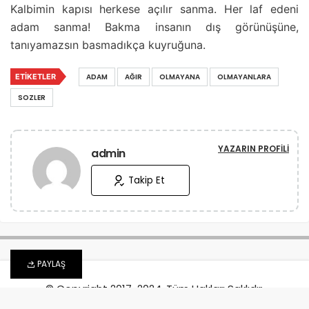
Kalbimin kapısı herkese açılır sanma. Her laf edeni
adam sanma! Bakma insanın dış görünüşüne,
tanıyamazsın basmadıkça kuyruğuna.
ETIKETLER
ADAM
AĞIR
OLMAYANA
OLMAYANLARA
SOZLER
YAZARIN PROFILI
admin
Takip Et
PAYLAŞ
© Copyright 2017-2024, Tüm Hakları Saklıdır.