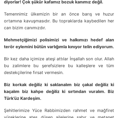
diyorlar! Çok şükür kafamız bozuk kanımız değil.
Temennimiz ülkemizin bir an önce barış ve huzur
ortamına kavuşmasıdır. Bu topraklarda kaybedilen her
can bizim canımızdır.
Mehmetçiğimizi polisimizi ve halkımızı hedef alan
terör eylemini bütün varlığımla kınıyor telin ediyorum.
Bir kez daha içimize ateşi attılar İnşallah son olur. Allah
bu zalimlere bu şerefsizlere bu kalleşlere ve tüm
destekçilerine fırsat vermesin.
Biz korkak değiliz ki saklanalım biz çakal değiliz ki
kaçalım biz kahpe değiliz ki sırtından vuralım. Biz
Türk’üz Kardeşim.
Şehitlerimize Yüce Rabbimizden rahmet ve mağfiret
yüreklerine ateş düşen ailelerine sabır ve metanet