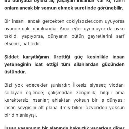
Bu dünyada öylesi aç yaşayan insanlar var ki, Tanrı
onlara ancak bir somun ekmek suretinde görünebilir.
Bir insanı, ancak gerçekten cokiyisozler.com uyuyorsa
uyandırmak mümkündür. Ama, eğer uyumuyor da uyku
taklidi yapıyorsa, dünyanın bütün gayretlerini sarf
etseniz, nafiledir.
Şiddet karşıtlığının ürettiği güç kesinlikle insan
yeteneğinin icat ettiği tüm silahlardan gücünden
üstündür.
Bizi yok edecekler şunlardır: İlkesiz siyaset; vicdanı
sollayan eğlence; çalışmadan zenginlik; bilgili ama
karaktersiz insanlar; ahlaktan yoksun bir iş dünyası;
insan sevgisini alt plana itmiş bilim; özveriden yoksun
bir din anlayışı.
İnsan yaşamının bir alanında haksızlık yaparken diğer