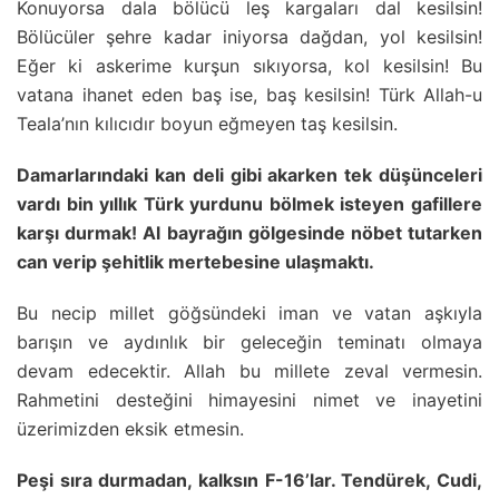
Konuyorsa dala bölücü leş kargaları dal kesilsin!
Bölücüler şehre kadar iniyorsa dağdan, yol kesilsin!
Eğer ki askerime kurşun sıkıyorsa, kol kesilsin! Bu
vatana ihanet eden baş ise, baş kesilsin! Türk Allah-u
Teala’nın kılıcıdır boyun eğmeyen taş kesilsin.
Damarlarındaki kan deli gibi akarken tek düşünceleri
vardı bin yıllık Türk yurdunu bölmek isteyen gafillere
karşı durmak! Al bayrağın gölgesinde nöbet tutarken
can verip şehitlik mertebesine ulaşmaktı.
Bu necip millet göğsündeki iman ve vatan aşkıyla
barışın ve aydınlık bir geleceğin teminatı olmaya
devam edecektir. Allah bu millete zeval vermesin.
Rahmetini desteğini himayesini nimet ve inayetini
üzerimizden eksik etmesin.
Peşi sıra durmadan, kalksın F-16’lar. Tendürek, Cudi,