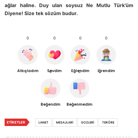
ağlar haline. Duy ulan soysuz Ne Mutlu Türk’üm
Diyene! Size tek sözüm budur.
0
0
0
0
Alkışladım
Sevdim
Eğlendim
İğrendim
0
0
Beğendim
Beğenmedim
ETIKETLER
LANET
MESAJLARI
SOZLERI
TERÖRE