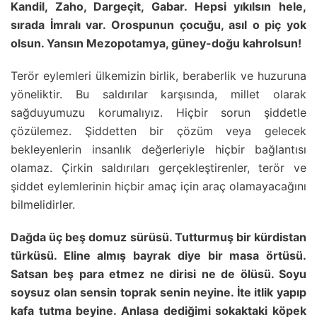
Kandil, Zaho, Dargeçit, Gabar. Hepsi yıkılsın hele,
sırada İmralı var. Orospunun çocuğu, asıl o piç yok
olsun. Yansın Mezopotamya, güney-doğu kahrolsun!
Terör eylemleri ülkemizin birlik, beraberlik ve huzuruna
yöneliktir. Bu saldırılar karşısında, millet olarak
sağduyumuzu korumalıyız. Hiçbir sorun şiddetle
çözülemez. Şiddetten bir çözüm veya gelecek
bekleyenlerin insanlık değerleriyle hiçbir bağlantısı
olamaz. Çirkin saldırıları gerçekleştirenler, terör ve
şiddet eylemlerinin hiçbir amaç için araç olamayacağını
bilmelidirler.
Dağda üç beş domuz sürüsü. Tutturmuş bir kürdistan
türküsü. Eline almış bayrak diye bir masa örtüsü.
Satsan beş para etmez ne dirisi ne de ölüsü. Soyu
soysuz olan sensin toprak senin neyine. İte itlik yapıp
kafa tutma beyine. Anlasa dediğimi sokaktaki köpek