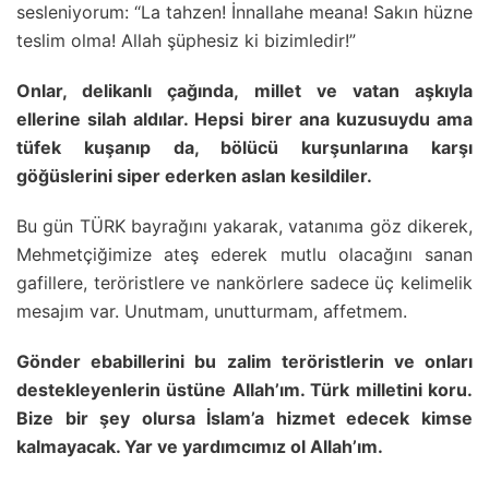
sesleniyorum: “La tahzen! İnnallahe meana! Sakın hüzne
teslim olma! Allah şüphesiz ki bizimledir!”
Onlar, delikanlı çağında, millet ve vatan aşkıyla
ellerine silah aldılar. Hepsi birer ana kuzusuydu ama
tüfek kuşanıp da, bölücü kurşunlarına karşı
göğüslerini siper ederken aslan kesildiler.
Bu gün TÜRK bayrağını yakarak, vatanıma göz dikerek,
Mehmetçiğimize ateş ederek mutlu olacağını sanan
gafillere, teröristlere ve nankörlere sadece üç kelimelik
mesajım var. Unutmam, unutturmam, affetmem.
Gönder ebabillerini bu zalim teröristlerin ve onları
destekleyenlerin üstüne Allah’ım. Türk milletini koru.
Bize bir şey olursa İslam’a hizmet edecek kimse
kalmayacak. Yar ve yardımcımız ol Allah’ım.