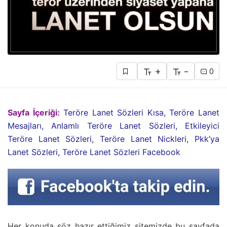
+
-
0
Sayfa İçeriği:
Teröre Lanet Sözleri Kısa, Teröre Lanet
Mesajları, Anlamlı Teröre Lanet Sözleri, Etkileyici
Teröre Lanet Sözleri, Teröre Lanet Nickleri, Pkk’ya
Lanet Sözleri, Teröre Lanet Sözleri Facebook
Her konuda söz hazır ettiğimiz sitemizde bu sayfada