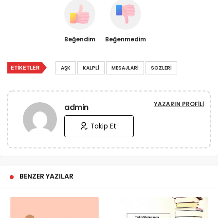
Beğendim
Beğenmedim
ETIKETLER
AŞK
KALPLI
MESAJLARI
SOZLERI
YAZARIN PROFILI
admin
Takip Et
BENZER YAZILAR