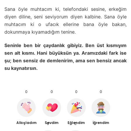
Sana öyle muhtacım ki, telefondaki sesine, erkeğim
diyen diline, seni seviyorum diyen kalbine. Sana öyle
muhtacım ki o ufacık ellerine bana öyle bakan,
dokunmaya kıyamadığım tenine.
Seninle ben bir çaydanlık gibiyiz. Ben üst kısmıyım
sen alt kısmı. Hani büyüksün ya. Aramızdaki fark ise
şu; ben sensiz de demlenirim, ama sen bensiz ancak
su kaynatırsın.
0
0
0
0
Alkışladım
Sevdim
Eğlendim
İğrendim
0
0