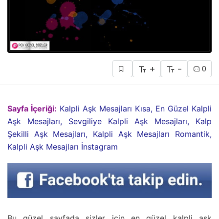
+
-
0
Sayfa İçeriği:
Kalpli Aşk Mesajları Kısa, En Güzel Kalpli
Aşk Mesajları, Sevgiliye Kalpli Aşk Mesajları, Kalp
Şekilli Aşk Mesajları, Kalpli Aşk Mesajları Romantik,
Kalpli Aşk Mesajları İnstagram
Bu güzel sayfada sizler için en güzel kalpli aşk