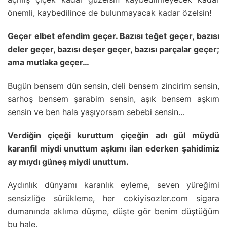
önemli, kaybedilince de bulunmayacak kadar özelsin!
Geçer elbet efendim geçer. Bazısı teğet geçer, bazısı
deler geçer, bazısı deşer geçer, bazısı parçalar geçer;
ama mutlaka geçer…
Bugün bensem dün sensin, deli bensem zincirim sensin,
sarhoş bensem şarabim sensin, aşık bensem aşkım
sensin ve ben hala yaşıyorsam sebebi sensin…
Verdiğin çiçeği kuruttum çiçeğin adı gül müydü
karanfil miydi unuttum aşkımı ilan ederken şahidimiz
ay mıydı güneş miydi unuttum.
Aydınlık dünyamı karanlık eyleme, seven yüreğimi
sensizliğe sürükleme, her cokiyisozler.com sigara
dumanında aklıma düşme, düşte gör benim düştüğüm
bu hale.