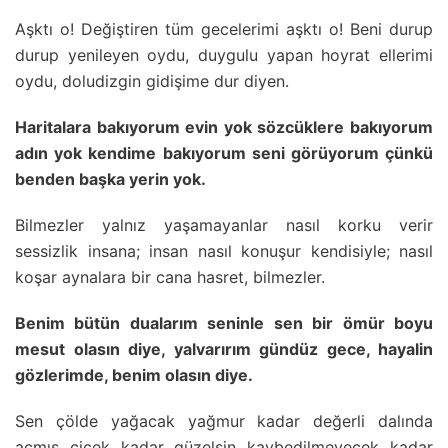
Aşktı o! Değiştiren tüm gecelerimi aşktı o! Beni durup
durup yenileyen oydu, duygulu yapan hoyrat ellerimi
oydu, doludizgin gidişime dur diyen.
Haritalara bakıyorum evin yok sözcüklere bakıyorum
adın yok kendime bakıyorum seni görüyorum çünkü
benden başka yerin yok.
Bilmezler yalnız yaşamayanlar nasıl korku verir
sessizlik insana; insan nasıl konuşur kendisiyle; nasıl
koşar aynalara bir cana hasret, bilmezler.
Benim bütün dualarım seninle sen bir ömür boyu
mesut olasın diye, yalvarırım gündüz gece, hayalin
gözlerimde, benim olasın diye.
Sen çölde yağacak yağmur kadar değerli dalında
açmış çiçek kadar güzelsin kaybedilmeyecek kadar