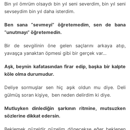
Bin yıl ömrüm olsaydı bin yıl seni severdim, bin yıl seni
sevseydim bin yıl daha isterdim.
Ben sana “sevmeyi” öğretemedim, sen de bana
“unutmayı” öğretemedin.
Bir de sevgilinin öne gelen saçlarını arkaya atıp,
yavaşça yanaktan öpmesi gibi bir gerçek var…
Aşk, beynin kafatasından firar edip, başka bir kalpte
köle olma durumudur.
Deliye sormuşlar sen hiç aşık oldun mu diye. Deli
gülmüş soran kişiye, ben neden delirdim ki diye.
Mutluyken dinlediğin şarkının ritmine, mutsuzken
sözlerine dikkat edersin.
Beklemek güzeldir güzelim dönecekse eğer beklenen