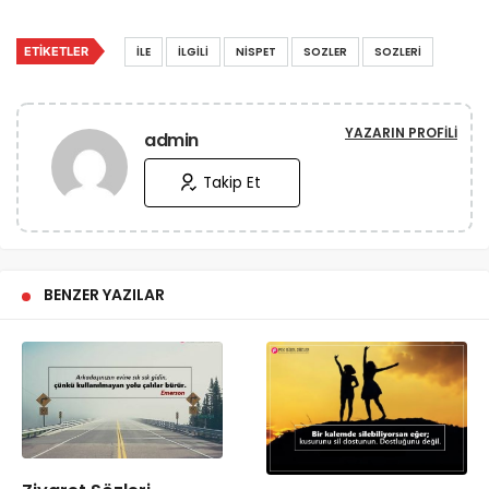
ETIKETLER
İLE
İLGILI
NISPET
SOZLER
SOZLERI
YAZARIN PROFILI
admin
Takip Et
BENZER YAZILAR