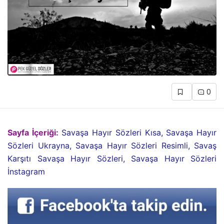
0
Sayfa İçeriği:
Savaşa Hayır Sözleri Kısa, Savaşa Hayır
Sözleri Ukrayna, Savaşa Hayır Sözleri Resimli, Savaş
Karşıtı Savaşa Hayır Sözleri, Savaşa Hayır Sözleri
İnstagram