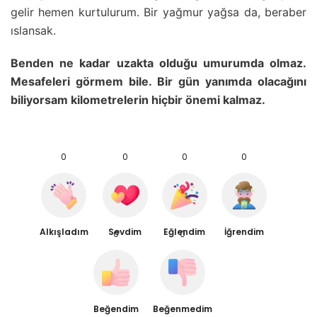
gelir hemen kurtulurum. Bir yağmur yağsa da, beraber
ıslansak.
Benden ne kadar uzakta olduğu umurumda olmaz.
Mesafeleri görmem bile. Bir gün yanımda olacağını
biliyorsam kilometrelerin hiçbir önemi kalmaz.
0
0
0
0
Alkışladım
Sevdim
Eğlendim
İğrendim
0
0
Beğendim
Beğenmedim