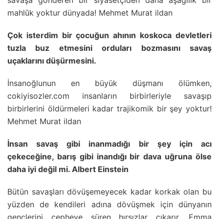
savaşa gönderen bir siyasetçiden daha aşağılık bir
mahlûk yoktur dünyada! Mehmet Murat ildan
Çok isterdim bir çocuğun ahının koskoca devletleri
tuzla buz etmesini orduları bozmasını savaş
uçaklarını düşürmesini.
İnsanoğlunun en büyük düşmanı ölümken,
cokiyisozler.com insanların birbirleriyle savaşıp
birbirlerini öldürmeleri kadar trajikomik bir şey yoktur!
Mehmet Murat ildan
İnsan savaş gibi inanmadığı bir şey için acı
çekeceğine, barış gibi inandığı bir dava uğruna ölse
daha iyi değil mi. Albert Einstein
Bütün savaşları dövüşemeyecek kadar korkak olan bu
yüzden de kendileri adına dövüşmek için dünyanın
gençlerini cepheye süren hırsızlar çıkarır. Emma