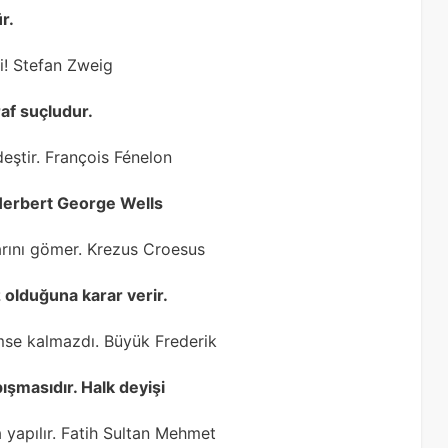
r.
ibi! Stefan Zweig
af suçludur.
deştir. François Fénelon
 Herbert George Wells
larını gömer. Krezus Croesus
 olduğuna karar verir.
mse kalmazdı. Büyük Frederik
ışmasıdır. Halk deyişi
a yapılır. Fatih Sultan Mehmet