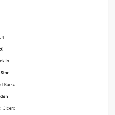
004
zü
nklin
 Star
nd Burke
yden
r. Cicero