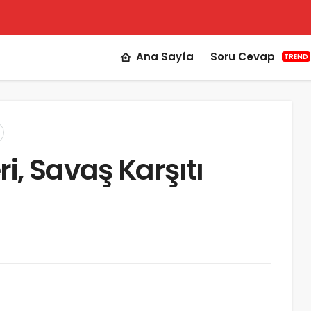
Ana Sayfa
Soru Cevap
TREND
i, Savaş Karşıtı