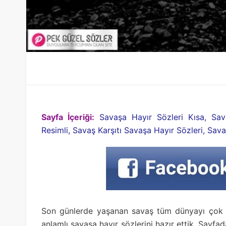
Sayfa İçeriği:
Savaşa Hayır Sözleri Kısa, Sav
Resimli, Savaş Karşıtı Savaşa Hayır Sözleri, Sav
Son günlerde yaşanan savaş tüm dünyayı çok de
anlamlı savaşa hayır sözlerini hazır ettik. Sayfa