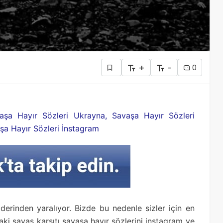
+
-
0
aşa Hayır Sözleri Ukrayna, Savaşa Hayır Sözleri
aşa Hayır Sözleri İnstagram
rinden yaralıyor. Bizde bu nedenle sizler için en
daki savaş karşıtı savaşa hayır sözlerini instagram ve