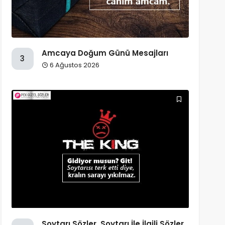
Amcaya Doğum Günü Mesajları
3
6 Ağustos 2026
Soytarı Sözler, Soytarı İle İlgili Sözler