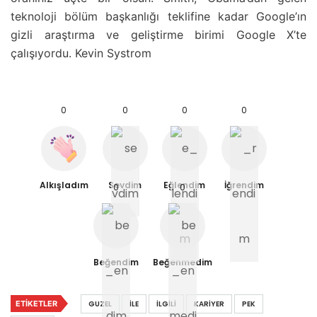
teknoloji bölüm başkanlığı teklifine kadar Google’ın
gizli araştırma ve geliştirme birimi Google X’te
çalışıyordu. Kevin Systrom
0
0
0
0
Alkışladım
Sevdim
Eğlendim
İğrendim
0
0
Beğendim
Beğenmedim
ETIKETLER
GUZEL
İLE
İLGILI
KARIYER
PEK