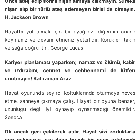
Önce ateş edip sonra nişan almaya kalkmayın. Sürekli
nişan alıp bir türlü ateş edemeyen birisi de olmayın.
H. Jackson Brown
Hayatta yol almak için bir ayağınızı diğerinin önüne
koymanız ve devam etmeniz yeterlidir. Körükleri takın
ve sağa doğru itin. George Lucas
Kariyer planlaması yaparken; namaz ve ölümü, kabir
ve ızdırabını, cennet ve cehhennemi de lütfen
unutmayın! Kahraman Araz
Hayat oyununda seyirci koltuklarında oturmaya heves
etme, sahneye çıkmaya çalış. Hayat bir oyuna benzer,
uzunluğu değil iyi oynayıp oynanmadığı önemlidir.
Seneca
Ok ancak geri çekilerek atılır. Hayat sizi zorluklarla
geri çekiyorsa, sizi daha büyük bir şeye fırlatacağı