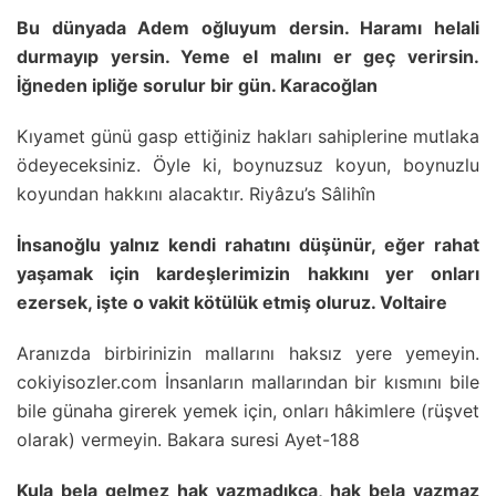
Bu dünyada Adem oğluyum dersin. Haramı helali
durmayıp yersin. Yeme el malını er geç verirsin.
İğneden ipliğe sorulur bir gün. Karacoğlan
Kıyamet günü gasp ettiğiniz hakları sahiplerine mutlaka
ödeyeceksiniz. Öyle ki, boynuzsuz koyun, boynuzlu
koyundan hakkını alacaktır. Riyâzu’s Sâlihîn
İnsanoğlu yalnız kendi rahatını düşünür, eğer rahat
yaşamak için kardeşlerimizin hakkını yer onları
ezersek, işte o vakit kötülük etmiş oluruz. Voltaire
Aranızda birbirinizin mallarını haksız yere yemeyin.
cokiyisozler.com İnsanların mallarından bir kısmını bile
bile günaha girerek yemek için, onları hâkimlere (rüşvet
olarak) vermeyin. Bakara suresi Ayet-188
Kula bela gelmez hak yazmadıkça, hak bela yazmaz