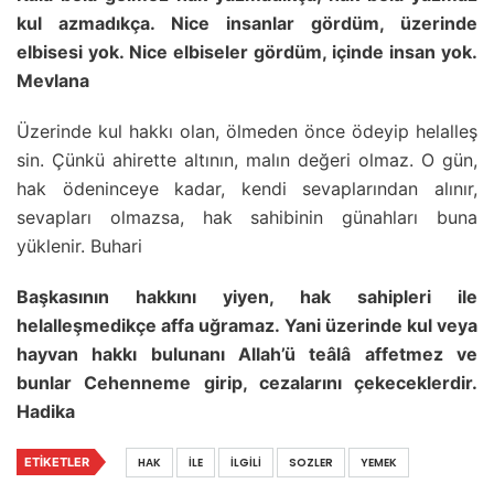
kul azmadıkça. Nice insanlar gördüm, üzerinde
elbisesi yok. Nice elbiseler gördüm, içinde insan yok.
Mevlana
Üzerinde kul hakkı olan, ölmeden önce ödeyip helalleş
sin. Çünkü ahirette altının, malın değeri olmaz. O gün,
hak ödeninceye kadar, kendi sevaplarından alınır,
sevapları olmazsa, hak sahibinin günahları buna
yüklenir. Buhari
Başkasının hakkını yiyen, hak sahipleri ile
helalleşmedikçe affa uğramaz. Yani üzerinde kul veya
hayvan hakkı bulunanı Allah’ü teâlâ affetmez ve
bunlar Cehenneme girip, cezalarını çekeceklerdir.
Hadika
ETIKETLER
HAK
İLE
İLGILI
SOZLER
YEMEK