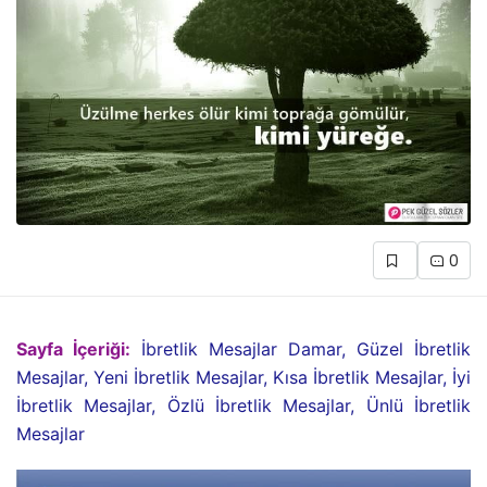
0
Sayfa İçeriği:
İbretlik Mesajlar Damar, Güzel İbretlik
Mesajlar, Yeni İbretlik Mesajlar, Kısa İbretlik Mesajlar, İyi
İbretlik Mesajlar, Özlü İbretlik Mesajlar, Ünlü İbretlik
Mesajlar