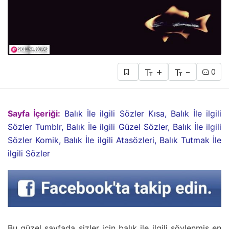
+
-
0
Sayfa İçeriği:
Balık İle ilgili Sözler Kısa, Balık İle ilgili
Sözler Tumblr, Balık İle ilgili Güzel Sözler, Balık İle ilgili
Sözler Komik, Balık İle ilgili Atasözleri, Balık Tutmak İle
ilgili Sözler
Bu güzel sayfada sizler için balık ile ilgili söylenmiş en