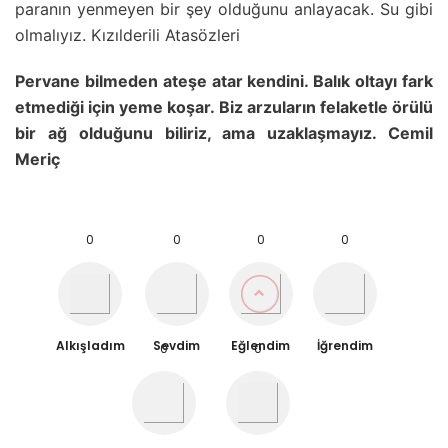
paranın yenmeyen bir şey olduğunu anlayacak. Su gibi
olmalıyız. Kızılderili Atasözleri
Pervane bilmeden ateşe atar kendini. Balık oltayı fark
etmediği için yeme koşar. Biz arzuların felaketle örülü
bir ağ olduğunu biliriz, ama uzaklaşmayız. Cemil
Meriç
0
0
0
0
Alkışladım
Sevdim
Eğlendim
İğrendim
0
0