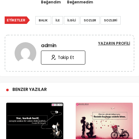
Beğendim
Beğenmedim
ETIKETLER
BALIK
İLE
İLGILI
SOZLER
SOZLERI
YAZARIN PROFILI
admin
Takip Et
BENZER YAZILAR