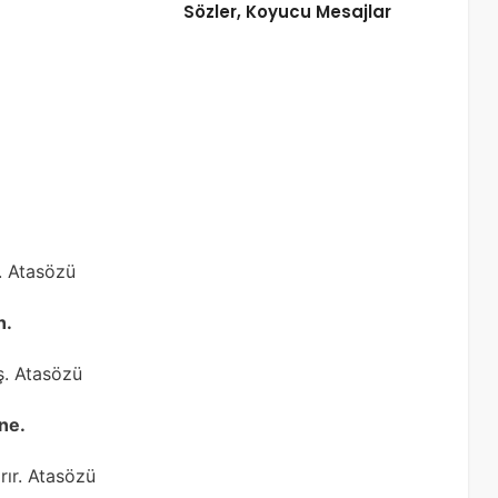
Sözler, Koyucu Mesajlar
r. Atasözü
n.
ş. Atasözü
ne.
rır. Atasözü