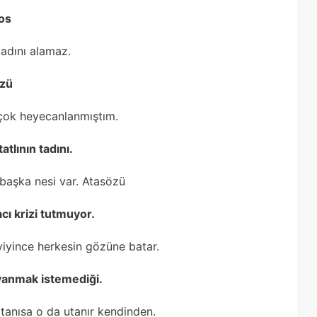
los
adını alamaz.
özü
 çok heyecanlanmıştım.
atlının tadını.
n başka nesi var. Atasözü
cı krizi tutmuyor.
yiyince herkesin gözüne batar.
 uyanmak istemediği.
 tanısa o da utanır kendinden.