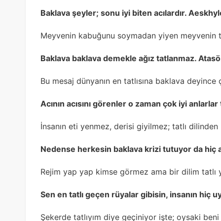
Baklava şeyler; sonu iyi biten acılardır. Aeskhy
Meyvenin kabuğunu soymadan yiyen meyvenin t
Baklava baklava demekle ağız tatlanmaz. Atas
Bu mesaj dünyanın en tatlısına baklava deyince
Acının acısını görenler o zaman çok iyi anlarlar t
İnsanın eti yenmez, derisi giyilmez; tatlı dilinde
Nedense herkesin baklava krizi tutuyor da hiç a
Rejim yap yap kimse görmez ama bir dilim tatlı 
Sen en tatlı geçen rüyalar gibisin, insanın hiç
Şekerde tatlıyım diye geçiniyor işte; oysaki beni