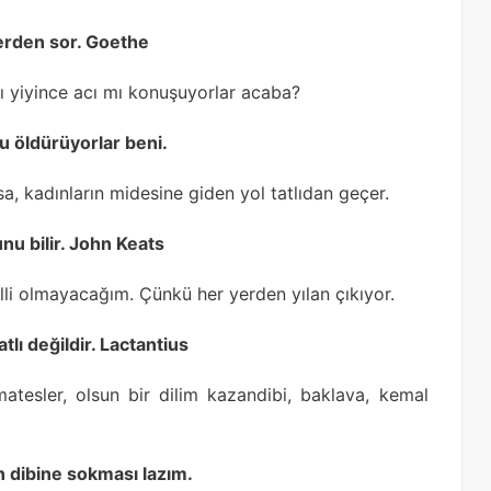
lerden sor. Goethe
acı yiyince acı mı konuşuyorlar acaba?
mu öldürüyorlar beni.
a, kadınların midesine giden yol tatlıdan geçer.
unu bilir. John Keats
lli olmayacağım. Çünkü her yerden yılan çıkıyor.
tlı değildir. Lactantius
tesler, olsun bir dilim kazandibi, baklava, kemal
rin dibine sokması lazım.