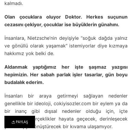
kalmadı.
Olan çocuklara oluyor Doktor. Herkes suçunun
cezasını çekiyor, çocuklar ise büyüklerin günahını.
İnsanlara, Nietzsche’nin deyişiyle “soğuk dağda yalnız
ve gönüllü olarak yaşamak” istemiyorlar diye kızmaya
hakkımız yok belki de.
Aldanmak yaptığımız her işte şaşmaz yazgısı
hepimizin. Her sabah parlak işler tasarlar, gün boyu
budalalık ederim.
İnsanları bir araya getirmeyi sağlayan nedenler
genellikle bir ideoloji, cokiyisozler.com bir eylem ya da
bir inanç gibi dışsal nedenler olduğu için, içte
yakalanan gerçeklikler hayata geçecek, derinleşecek
PAYLAŞ
ya da kişiyi dönüştürecek bir kıvama ulaşamıyor.