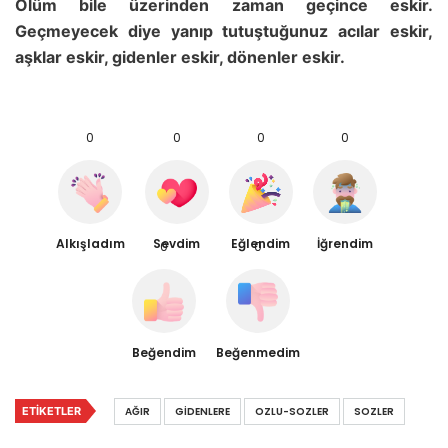
Ölüm bile üzerinden zaman geçince eskir.
Geçmeyecek diye yanıp tutuştuğunuz acılar eskir,
aşklar eskir, gidenler eskir, dönenler eskir.
0
0
0
0
Alkışladım
Sevdim
Eğlendim
İğrendim
0
0
Beğendim
Beğenmedim
ETIKETLER
AĞIR
GIDENLERE
OZLU-SOZLER
SOZLER