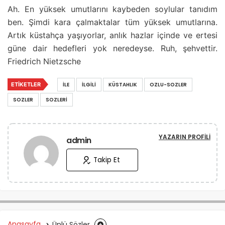
Ah. En yüksek umutlarını kaybeden soylular tanıdım
ben. Şimdi kara çalmaktalar tüm yüksek umutlarına.
Artık küstahça yaşıyorlar, anlık hazlar içinde ve ertesi
güne dair hedefleri yok neredeyse. Ruh, şehvettir.
Friedrich Nietzsche
ETIKETLER
İLE
İLGILI
KÜSTAHLIK
OZLU-SOZLER
SOZLER
SOZLERI
YAZARIN PROFILI
admin
Takip Et
Anasayfa
Ünlü Sözler