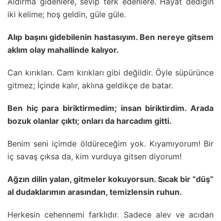
Aldırma gidenlere, sevip terk edenlere. Hayat dediğin
iki kelime; hoş geldin, güle güle.
Alıp başını gidebilenin hastasıyım. Ben nereye gitsem
aklım olay mahallinde kalıyor.
Can kırıkları. Cam kırıkları gibi değildir. Öyle süpürünce
gitmez; İçinde kalır, aklına geldikçe de batar.
Ben hiç para biriktirmedim; insan biriktirdim. Arada
bozuk olanlar çıktı; onları da harcadım gitti.
Benim seni içimde öldüreceğim yok. Kıyamıyorum! Bir
iç savaş çıksa da, kim vurduya gitsen diyorum!
Ağzın dilin yalan, gitmeler kokuyorsun. Sıcak bir “düş”
al dudaklarımın arasından, temizlensin ruhun.
Herkesin cehennemi farklıdır. Sadece alev ve acıdan