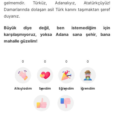
gelmemdir. Türküz, Adanalıyız, Atatürkçüyüz!
Damarlarında dolaşan asil Türk kanını taşımaktan şeref
duyanız.
Büyük diye değil, ben istemediğim için
karşılaşmıyoruz, yoksa Adana sana şehir, bana
mahalle güzelim!
0
0
0
0
Alkışladım
Sevdim
Eğlendim
İğrendim
0
0