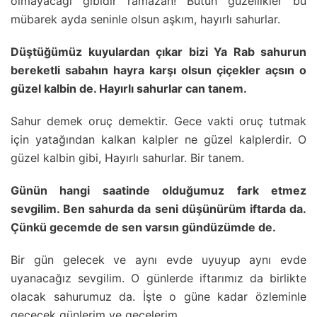
olmayacağı gibidir ramazan! Bütün güzellikler bu
mübarek ayda seninle olsun aşkım, hayırlı sahurlar.
Düştüğümüz kuyulardan çıkar bizi Ya Rab sahurun
bereketli sabahın hayra karşı olsun çiçekler açsın o
güzel kalbin de. Hayırlı sahurlar can tanem.
Sahur demek oruç demektir. Gece vakti oruç tutmak
için yatağından kalkan kalpler ne güzel kalplerdir. O
güzel kalbin gibi, Hayırlı sahurlar. Bir tanem.
Günün hangi saatinde olduğumuz fark etmez
sevgilim. Ben sahurda da seni düşünürüm iftarda da.
Çünkü gecemde de sen varsın gündüzümde de.
Bir gün gelecek ve aynı evde uyuyup aynı evde
uyanacağız sevgilim. O günlerde iftarımız da birlikte
olacak sahurumuz da. İşte o güne kadar özleminle
geçecek günlerim ve gecelerim.