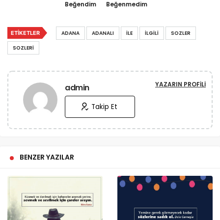
Beğendim
Beğenmedim
ETIKETLER
ADANA
ADANALI
İLE
İLGILI
SOZLER
SOZLERI
YAZARIN PROFILI
admin
Takip Et
BENZER YAZILAR