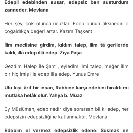
Edepli edebinden susar, edepsiz ben susturdum
zanneder. Mevlana
Her şey, çok olunca ucuzlar. Edep bunun aksinedir, o
çoğaldıkça değeri artar. Kazım Taşkent
İlim meclisine girdim, kıldım talep, ilim tâ gerilerde
kaldı, illâ edep illâ edep. Ziya Paşa
Gezdim Halep ile Şam’ı, eyledim ilmi talep, meğer ilim
bir hiç imiş illa edep illa edep. Yunus Emre
Ulu kişi, ârif bir insan, Rabbine karşı edebini bıraktı mı
mutlaka helâk olur. Yahya b. Muaz
Ey Müslüman, edep nedir diye sorarsan bil ki edep, her
edepsizin edepsizliğine katlanmaktır. Mevlâna
Edebim el vermez edepsizlik edene. Susmak en