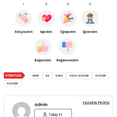
1
0
0
0
Alkışladım
Sevdim
Eğlendim
İğrendim
0
0
Beğendim
Beğenmedim
ETIKETLER
EDEP
İLE
İLGILI
OZLU-SOZLER
SOZLER
SOZLERI
YAZARIN PROFILI
admin
Takip Et