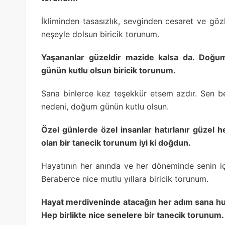
İkliminden tasasızlık, sevginden cesaret ve g
neşeyle dolsun biricik torunum.
Yaşananlar güzeldir mazide kalsa da. Doğu
günün kutlu olsun biricik torunum.
Sana binlerce kez teşekkür etsem azdır. Sen b
nedeni, doğum günün kutlu olsun.
Özel günlerde özel insanlar hatırlanır güzel he
olan bir tanecik torunum iyi ki doğdun.
Hayatının her anında ve her döneminde senin içi
Beraberce nice mutlu yıllara biricik torunum.
Hayat merdiveninde atacağın her adım sana huzu
Hep birlikte nice senelere bir tanecik torunum.