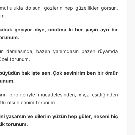
mutlulukla dolsun, gözlerin hep güzellikler görsün.
um.
abuk geçiyor diye, unutma ki her yaşın ayrı bir
torunum.
uyun damlasında, bazen yanımdasın bazen rüyamda
üzel torunum.
a büyüdün bak işte sen. Çok sevinirim ben bir ömür
orunum.
ın birbirleriyle mücadelesinden, x,y,z eşitliğinden
tlu olsun canım torunum.
ni yaşarsın ve dilerim yüzün hep güler, neşeni hiç
ecik torunum.