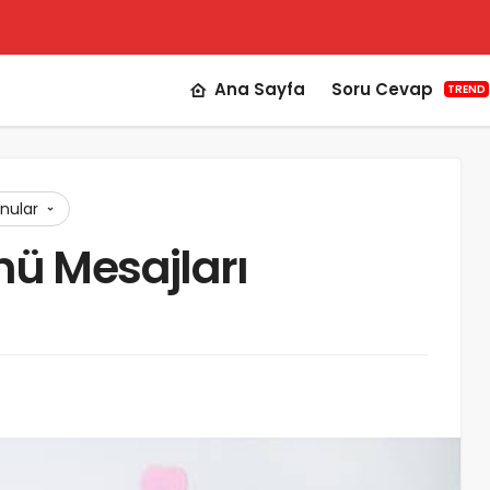
Ana Sayfa
Soru Cevap
TREND
onular
ü Mesajları