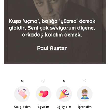
0
0
0
0
Alkışladım
Sevdim
Eğlendim
İğrendim
0
0