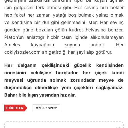
geçmişimi uzaklarda bırakırım tıpkı bir kuşun uçmak
için gölgesini terk etmesi gibi. Her sevinç bizi bekler
hep fakat her zaman yatağı boş bulmak yalnız olmak
ve kendisine bir dul gibi gelinmesini ister. Her sevinç
günden güne bozulan çölün kudret helvasına benzer.
Platon’un anlattığı hiçbir tasın içinde alıkonulamayan
Ameles kaynağının suyunu andırır. Her
cokiyisozler.com an getirdiği her şeyi alıp götürür.
Her dalganın çekilişindeki güzellik kendisinden
öncekinin çekilişine borçludur her çiçek kendi
meyvesi uğrunda solmak zorundadır meyve de
düşmedikçe ölmedikçe yeni çiçekleri sağlayamaz.
Bahar bile kışın yasından hız alır.
ETIKETLER
OZLU-SOZLER