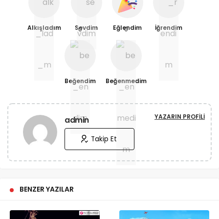
Alkışladım
Sevdim
Eğlendim
İğrendim
0
0
Beğendim
Beğenmedim
YAZARIN PROFILI
admin
Takip Et
BENZER YAZILAR