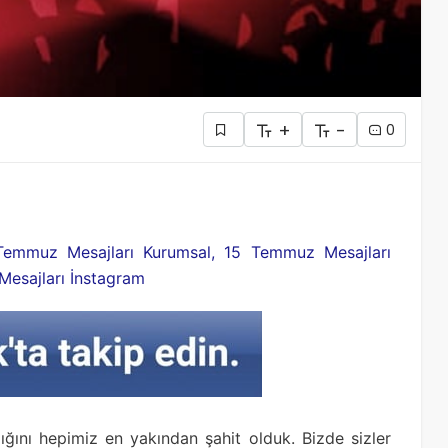
+
-
0
Temmuz Mesajları Kurumsal, 15 Temmuz Mesajları
Mesajları İnstagram
ığını hepimiz en yakından şahit olduk. Bizde sizler