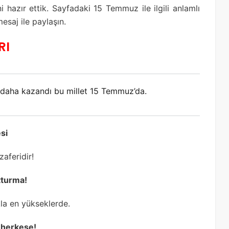
 hazır ettik. Sayfadaki 15 Temmuz ile ilgili anlamlı
esaj ile paylaşın.
RI
ı daha kazandı bu millet 15 Temmuz’da.
esi
aferidir!
tturma!
la en yükseklerde.
 herkese!