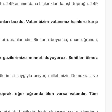
. 249 ananın daha hıçkırıkları karıştı toprağa. 249
yunları bozdu. Vatan bizim vatanımız hainlere karşı
ibi duranlarındır. Bir tarih boyunca, onun uğrunda,
e gazilerimize minnet duyuyoruz. Şehitler ölmez
lerimizi saygıyla anıyor, milletimizin Demokrasi ve
Toprak, eğer uğrunda ölen varsa vatandır. Tüm
mizi, darbecilerin durdurulmasının sene-i devrinde