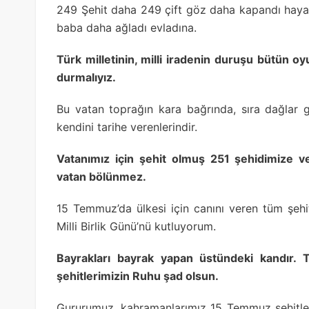
249 Şehit daha 249 çift göz daha kapandı hayata
baba daha ağladı evladına.
Türk milletinin, milli iradenin duruşu bütün o
durmalıyız.
Bu vatan toprağın kara bağrında, sıra dağlar g
kendini tarihe verenlerindir.
Vatanımız için şehit olmuş 251 şehidimize v
vatan bölünmez.
15 Temmuz’da ülkesi için canını veren tüm şehit
Milli Birlik Günü’nü kutluyorum.
Bayrakları bayrak yapan üstündeki kandır. 
şehitlerimizin Ruhu şad olsun.
Gururumuz, kahramanlarımız 15 Temmuz şehitleri