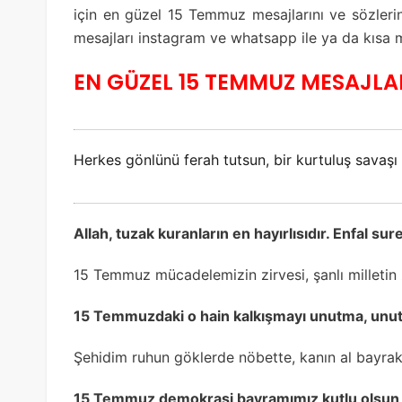
için en güzel 15 Temmuz mesajlarını ve sözlerini
mesajları instagram ve whatsapp ile ya da kısa m
EN GÜZEL 15 TEMMUZ MESAJLA
Herkes gönlünü ferah tutsun, bir kurtuluş savaş
Allah, tuzak kuranların en hayırlısıdır. Enfal sur
15 Temmuz mücadelemizin zirvesi, şanlı milletin z
15 Temmuzdaki o hain kalkışmayı unutma, unu
Şehidim ruhun göklerde nöbette, kanın al bayrak
15 Temmuz demokrasi bayramımız kutlu olsun