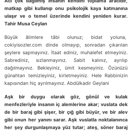
Acı çok dağılmış insanın kendini toplama aracıdır,
matkap gibi kullanıp onu psikolojik kaya katmanına
ulaşır ve o temel üzerinde kendini yeniden kurar.
Tahir Musa Ceylan
Büyük âlimlere tâbi olunuz; bidat yoluna,
cokiyisozler.com dinde olmayıp, sonradan çıkarılan
şeylere sapmayınız. İtaat ediniz, muhalefet etmeyiniz.
Sabrediniz, sızlanmayınız. Sabit kalınız, ayrılıp
dağılmayınız. Bekleyiniz, ümit kesmeyiniz. Özünüzü
günahtan temizleyiniz, kirletmeyiniz. Hele Rabbinizin
kapısından hiç ayrılmayınız. Abdülkadir Geylani
Aşk bir duygu olarak göz, gönül ve kulak
menfezleriyle insanın iç alemlerine akar; vuslata dek
de bir baraj gibi şişer, bir çığ gibi büyür, ve bir alev
gibi onun her yanını sarar. Aşk vuslatla noktalanınca
her şey durgunlaşmaya yüz tutar; ateş, söner baraj