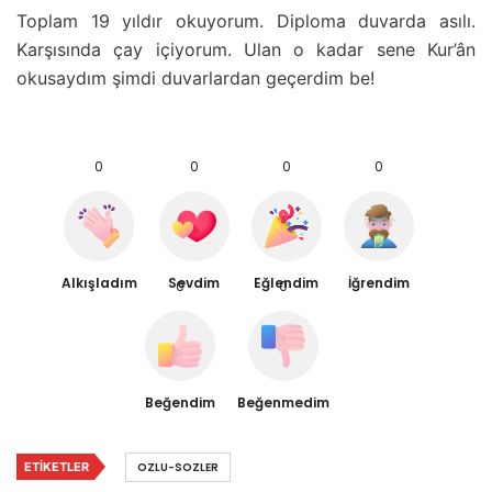
Toplam 19 yıldır okuyorum. Diploma duvarda asılı.
Karşısında çay içiyorum. Ulan o kadar sene Kur’ân
okusaydım şimdi duvarlardan geçerdim be!
0
0
0
0
Alkışladım
Sevdim
Eğlendim
İğrendim
0
0
Beğendim
Beğenmedim
ETIKETLER
OZLU-SOZLER