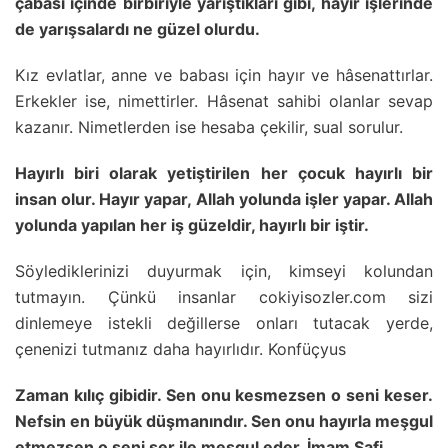
çabası içinde birbiriyle yarıştıkları gibi, hayır işlerinde
de yarışsalardı ne güzel olurdu.
Kız evlatlar, anne ve babası için hayır ve hâsenattırlar.
Erkekler ise, nimettirler. Hâsenat sahibi olanlar sevap
kazanır. Nimetlerden ise hesaba çekilir, sual sorulur.
Hayırlı biri olarak yetiştirilen her çocuk hayırlı bir
insan olur. Hayır yapar, Allah yolunda işler yapar. Allah
yolunda yapılan her iş güzeldir, hayırlı bir iştir.
Söylediklerinizi duyurmak için, kimseyi kolundan
tutmayın. Çünkü insanlar cokiyisozler.com sizi
dinlemeye istekli değillerse onları tutacak yerde,
çenenizi tutmanız daha hayırlıdır. Konfüçyus
Zaman kılıç gibidir. Sen onu kesmezsen o seni keser.
Nefsin en büyük düşmanındır. Sen onu hayırla meşgul
etmezsen o seni şer ile meşgul eder. İmam Şafi