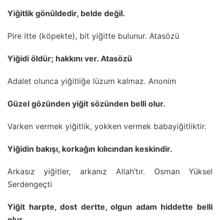
Yiğitlik gönüldedir, belde değil.
Pire itte (köpekte), bit yiğitte bulunur. Atasözü
Yiğidi öldür; hakkını ver. Atasözü
Adalet olunca yiğitliğe lüzum kalmaz. Anonim
Güzel gözünden yiğit sözünden belli olur.
Varken vermek yiğitlik, yokken vermek babayiğitliktir.
Yiğidin bakışı, korkağın kılıcından keskindir.
Arkasız yiğitler, arkanız Allah’tır. Osman Yüksel
Serdengeçti
Yiğit harpte, dost dertte, olgun adam hiddette belli
olur.