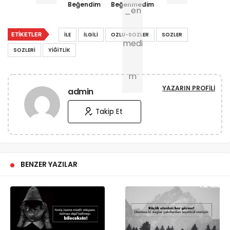
Beğendim
Beğenmedim
ETIKETLER
İLE
İLGILI
OZLU-SOZLER
SOZLER
SOZLERI
YIĞITLIK
YAZARIN PROFILI
admin
Takip Et
BENZER YAZILAR