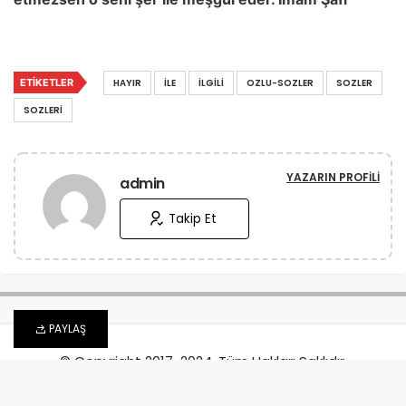
mcafee ürün anahtarı satın al
ETIKETLER
HAYIR
İLE
İLGILI
OZLU-SOZLER
SOZLER
SOZLERI
YAZARIN PROFILI
admin
Takip Et
PAYLAŞ
© Copyright 2017-2024, Tüm Hakları Saklıdır.