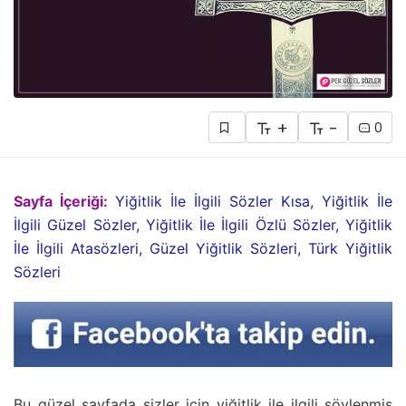
+
-
0
Sayfa İçeriği:
Yiğitlik İle İlgili Sözler Kısa, Yiğitlik İle
İlgili Güzel Sözler, Yiğitlik İle İlgili Özlü Sözler, Yiğitlik
İle İlgili Atasözleri, Güzel Yiğitlik Sözleri, Türk Yiğitlik
Sözleri
Bu güzel sayfada sizler için yiğitlik ile ilgili söylenmiş