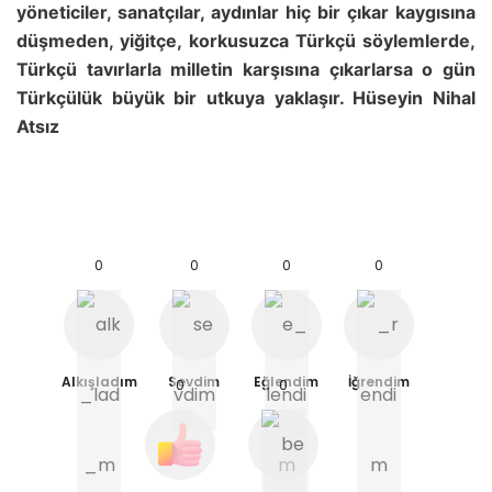
yöneticiler, sanatçılar, aydınlar hiç bir çıkar kaygısına
düşmeden, yiğitçe, korkusuzca Türkçü söylemlerde,
Türkçü tavırlarla milletin karşısına çıkarlarsa o gün
Türkçülük büyük bir utkuya yaklaşır. Hüseyin Nihal
Atsız
kaspersky ürün anahtarı satın al
0
0
0
0
Alkışladım
Sevdim
Eğlendim
İğrendim
0
0