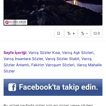
+
-
0
Sayfa İçeriği:
Varoş Sözler Kısa, Varoş Aşk Sözleri,
Varoş İnsanlara Sözler, Varoş Sözler Stabil, Varoş
Sözler Anlamlı, Fakirim Varoşum Sözleri, Varoş Mahalle
Sözler
Bu güzel sayfada sizler için en güzel varoş sözleri