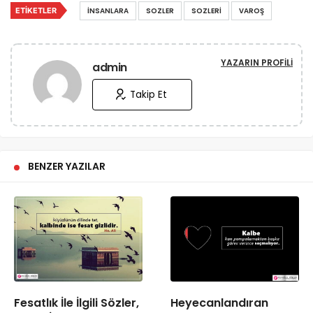
ETIKETLER
İNSANLARA
SOZLER
SOZLERI
VAROŞ
YAZARIN PROFILI
admin
Takip Et
BENZER YAZILAR
Fesatlık İle İlgili Sözler,
Heyecanlandıran