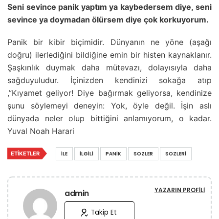
Seni sevince panik yaptım ya kaybedersem diye, seni
sevince ya doymadan ölürsem diye çok korkuyorum.
Panik bir kibir biçimidir. Dünyanın ne yöne (aşağı
doğru) ilerlediğini bildiğine emin bir histen kaynaklanır.
Şaşkınlık duymak daha mütevazı, dolayısıyla daha
sağduyuludur. İçinizden kendinizi sokağa atıp
,”Kıyamet geliyor! Diye bağırmak geliyorsa, kendinize
şunu söylemeyi deneyin: Yok, öyle değil. İşin aslı
dünyada neler olup bittiğini anlamıyorum, o kadar.
Yuval Noah Harari
ETIKETLER
İLE
İLGILI
PANIK
SOZLER
SOZLERI
YAZARIN PROFILI
admin
Takip Et