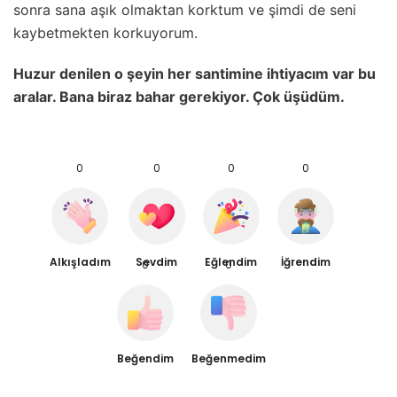
sonra sana aşık olmaktan korktum ve şimdi de seni
kaybetmekten korkuyorum.
Huzur denilen o şeyin her santimine ihtiyacım var bu
aralar. Bana biraz bahar gerekiyor. Çok üşüdüm.
0
0
0
0
Alkışladım
Sevdim
Eğlendim
İğrendim
0
0
Beğendim
Beğenmedim