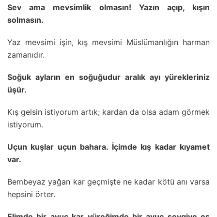
Sev ama mevsimlik olmasın! Yazın açıp, kışın
solmasın.
Yaz mevsimi işin, kış mevsimi Müslümanlığın harman
zamanıdır.
Soğuk ayların en soğuğudur aralık ayı yürekleriniz
üşür.
Kış gelsin istiyorum artık; kardan da olsa adam görmek
istiyorum.
Uçun kuşlar uçun bahara. İçimde kış kadar kıyamet
var.
Bembeyaz yağan kar geçmişte ne kadar kötü anı varsa
hepsini örter.
Elimde bir avuç kar yüreğimde bir avuç sevgiye eş