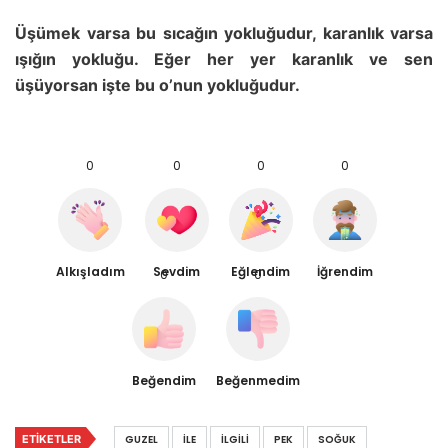
Üşümek varsa bu sıcağın yokluğudur, karanlık varsa
ışığın yokluğu. Eğer her yer karanlık ve sen
üşüyorsan işte bu o’nun yokluğudur.
0
0
0
0
Alkışladım
Sevdim
Eğlendim
İğrendim
0
0
Beğendim
Beğenmedim
ETIKETLER
GUZEL
İLE
İLGILI
PEK
SOĞUK