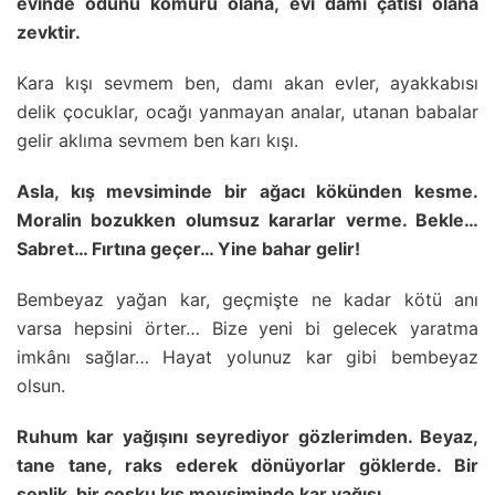
evinde odunu kömürü olana, evi damı çatısı olana
zevktir.
Kara kışı sevmem ben, damı akan evler, ayakkabısı
delik çocuklar, ocağı yanmayan analar, utanan babalar
gelir aklıma sevmem ben karı kışı.
Asla, kış mevsiminde bir ağacı kökünden kesme.
Moralin bozukken olumsuz kararlar verme. Bekle…
Sabret… Fırtına geçer… Yine bahar gelir!
Bembeyaz yağan kar, geçmişte ne kadar kötü anı
varsa hepsini örter… Bize yeni bi gelecek yaratma
imkânı sağlar… Hayat yolunuz kar gibi bembeyaz
olsun.
Ruhum kar yağışını seyrediyor gözlerimden. Beyaz,
tane tane, raks ederek dönüyorlar göklerde. Bir
şenlik, bir coşku kış mevsiminde kar yağışı.