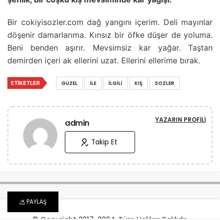
Bir cokiyisozler.com dağ yangını içerim. Deli mayınlar
döşenir damarlarıma. Kınsız bir öfke düşer de yoluma.
Beni benden aşırır. Mevsimsiz kar yağar. Taştan
demirden içeri ak ellerini uzat. Ellerini ellerime bırak.
ETIKETLER
GUZEL
İLE
İLGILI
KIŞ
SOZLER
YAZARIN PROFILI
admin
Takip Et
PAYLAŞ
© Copyright 2017-2024, Tüm Hakları Saklıdır.