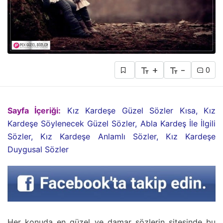
+
-
0
Sayfa İçeriği:
Kız Kardeşe Güzel Sözler Kısa, Kız
Kardeşe Söylenecek Güzel Sözler, Abla Kardeş İle İlgili
Sözler, Kız Kardeşe Anlamlı Sözler, Kız Kardeşe
Duygusal Sözler
Her konuda en güzel ve damar sözlerin sitesinde bu