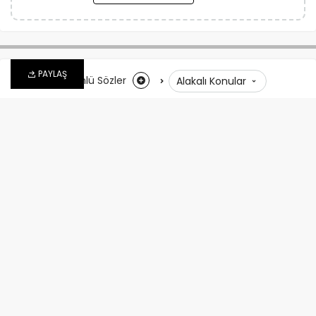
PAYLAŞ
Anasayfa
Ünlü Sözler
Alakalı Konular
Mevlana’dan Derin Sözler
admin
tarafından
11 Nisan 2026