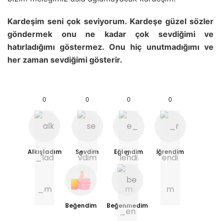
Kardeşim seni çok seviyorum. Kardeşe güzel sözler
göndermek onu ne kadar çok sevdiğimi ve
hatırladığımı göstermez. Onu hiç unutmadığımı ve
her zaman sevdiğimi gösterir.
0
0
0
0
Alkışladım
Sevdim
Eğlendim
İğrendim
0
0
Beğendim
Beğenmedim