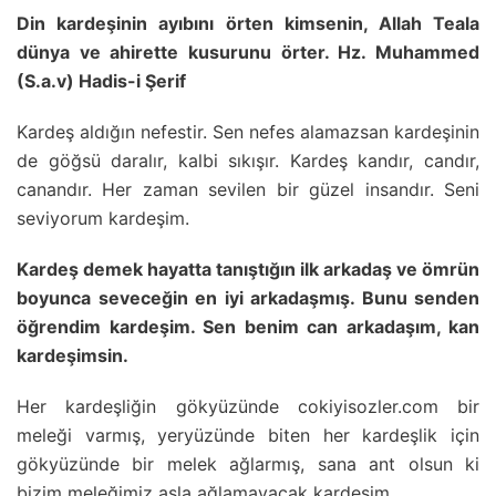
Din kardeşinin ayıbını örten kimsenin, Allah Teala
dünya ve ahirette kusurunu örter. Hz. Muhammed
(S.a.v) Hadis-i Şerif
Kardeş aldığın nefestir. Sen nefes alamazsan kardeşinin
de göğsü daralır, kalbi sıkışır. Kardeş kandır, candır,
canandır. Her zaman sevilen bir güzel insandır. Seni
seviyorum kardeşim.
Kardeş demek hayatta tanıştığın ilk arkadaş ve ömrün
boyunca seveceğin en iyi arkadaşmış. Bunu senden
öğrendim kardeşim. Sen benim can arkadaşım, kan
kardeşimsin.
Her kardeşliğin gökyüzünde cokiyisozler.com bir
meleği varmış, yeryüzünde biten her kardeşlik için
gökyüzünde bir melek ağlarmış, sana ant olsun ki
bizim meleğimiz asla ağlamayacak kardeşim.