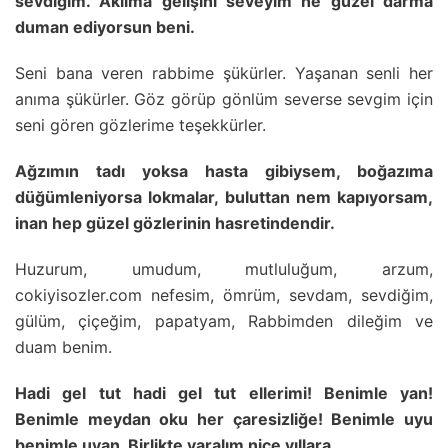
sevdiğim. Aklıma gelişini seveyim ne güzel darma
duman ediyorsun beni.
Seni bana veren rabbime şükürler. Yaşanan senli her
anıma şükürler. Göz görüp gönlüm severse sevgim için
seni gören gözlerime teşekkürler.
Ağzımın tadı yoksa hasta gibiysem, boğazıma
düğümleniyorsa lokmalar, buluttan nem kapıyorsam,
inan hep güzel gözlerinin hasretindendir.
Huzurum, umudum, mutluluğum, arzum,
cokiyisozler.com nefesim, ömrüm, sevdam, sevdiğim,
gülüm, çiçeğim, papatyam, Rabbimden dileğim ve
duam benim.
Hadi gel tut hadi gel tut ellerimi! Benimle yan!
Benimle meydan oku her çaresizliğe! Benimle uyu
benimle uyan. Birlikte varalım nice yıllara.