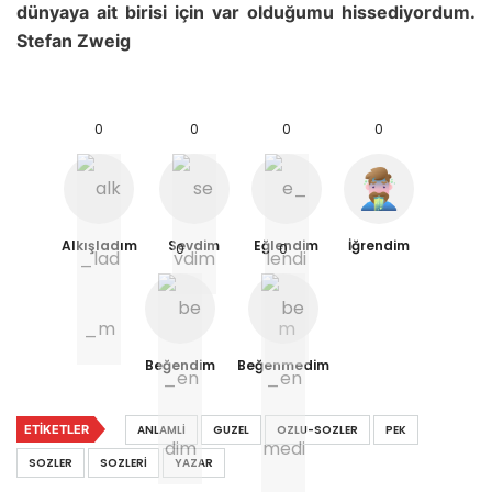
dünyaya ait birisi için var olduğumu hissediyordum.
Stefan Zweig
0
0
0
0
Alkışladım
Sevdim
Eğlendim
İğrendim
0
0
Beğendim
Beğenmedim
ETIKETLER
ANLAMLI
GUZEL
OZLU-SOZLER
PEK
SOZLER
SOZLERI
YAZAR