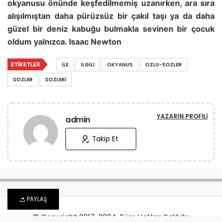
okyanusu önünde keşfedilmemiş uzanırken, ara sıra
alışılmıştan daha pürüzsüz bir çakıl taşı ya da daha
güzel bir deniz kabuğu bulmakla sevinen bir çocuk
oldum yalnızca. Isaac Newton
ETIKETLER
İLE
İLGILI
OKYANUS
OZLU-SOZLER
SOZLER
SOZLERI
YAZARIN PROFILI
admin
Takip Et
PAYLAŞ
© Copyright 2017-2024, Tüm Hakları Saklıdır.