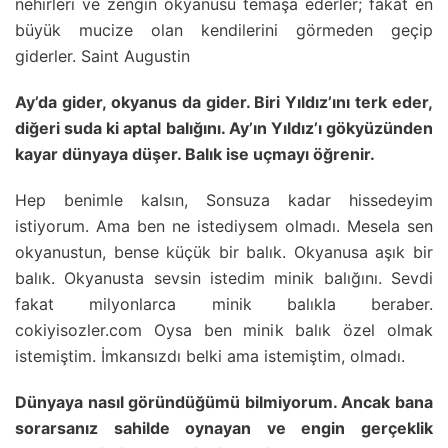
nehirleri ve zengin okyanusu temaşa ederler; fakat en
büyük mucize olan kendilerini görmeden geçip
giderler. Saint Augustin
Ay’da gider, okyanus da gider. Biri Yıldız’ını terk eder,
diğeri suda ki aptal balığını. Ay’ın Yıldız’ı gökyüzünden
kayar dünyaya düşer. Balık ise uçmayı öğrenir.
Hep benimle kalsın, Sonsuza kadar hissedeyim
istiyorum. Ama ben ne istediysem olmadı. Mesela sen
okyanustun, bense küçük bir balık. Okyanusa aşık bir
balık. Okyanusta sevsin istedim minik balığını. Sevdi
fakat milyonlarca minik balıkla beraber.
cokiyisozler.com Oysa ben minik balık özel olmak
istemiştim. İmkansızdı belki ama istemiştim, olmadı.
Dünyaya nasıl göründüğümü bilmiyorum. Ancak bana
sorarsanız sahilde oynayan ve engin gerçeklik