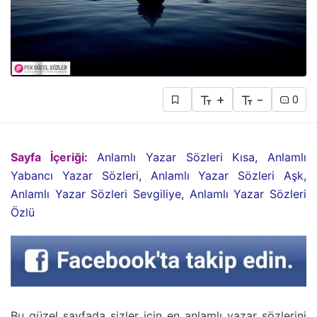
+
-
0
Sayfa İçeriği:
Anlamlı Yazar Sözleri Kısa, Anlamlı
Yabancı Yazar Sözleri, Anlamlı Yazar Sözleri Aşk,
Anlamlı Yazar Sözleri Sevgiliye, Anlamlı Yazar Sözleri
Özlü
Bu güzel sayfada sizler için en anlamlı yazar sözlerini