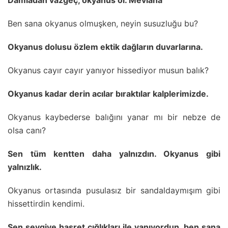
Damladan vazgeç, okyanus ol. Mevlana
Ben sana okyanus olmuşken, neyin susuzluğu bu?
Okyanus dolusu özlem ektik dağların duvarlarına.
Okyanus cayır cayır yanıyor hissediyor musun balık?
Okyanus kadar derin acılar bıraktılar kalplerimizde.
Okyanus kaybederse balığını yanar mı bir nebze de
olsa canı?
Sen tüm kentten daha yalnızdın. Okyanus gibi
yalnızlık.
Okyanus ortasında pusulasız bir sandaldaymışım gibi
hissettirdin kendimi.
Sen sevgiye hasret çığlıkları ile yanıyordun, ben sana