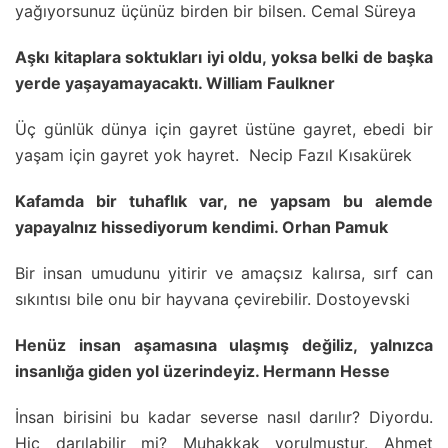
yağıyorsunuz üçünüz birden bir bilsen. Cemal Süreya
Aşkı kitaplara soktukları iyi oldu, yoksa belki de başka
yerde yaşayamayacaktı. William Faulkner
Üç günlük dünya için gayret üstüne gayret, ebedi bir
yaşam için gayret yok hayret. Necip Fazıl Kısakürek
Kafamda bir tuhaflık var, ne yapsam bu alemde
yapayalnız hissediyorum kendimi. Orhan Pamuk
Bir insan umudunu yitirir ve amaçsız kalırsa, sırf can
sıkıntısı bile onu bir hayvana çevirebiIir. Dostoyevski
Henüz insan aşamasına ulaşmış değiliz, yalnızca
insanlığa giden yol üzerindeyiz. Hermann Hesse
İnsan birisini bu kadar severse nasıl darılır? Diyordu.
Hiç darılabilir mi? Muhakkak yorulmuştur. Ahmet