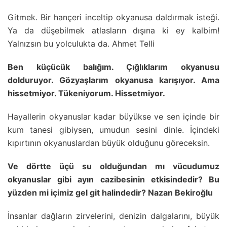
Gitmek. Bir hançeri inceltip okyanusa daldırmak isteği.
Ya da düşebilmek atlasların dışına ki ey kalbim!
Yalnızsın bu yolculukta da. Ahmet Telli
Ben küçücük balığım. Çığlıklarım okyanusu
dolduruyor. Gözyaşlarım okyanusa karışıyor. Ama
hissetmiyor. Tükeniyorum. Hissetmiyor.
Hayallerin okyanuslar kadar büyükse ve sen içinde bir
kum tanesi gibiysen, umudun sesini dinle. İçindeki
kıpırtının okyanuslardan büyük olduğunu göreceksin.
Ve dörtte üçü su olduğundan mı vücudumuz
okyanuslar gibi ayın cazibesinin etkisindedir? Bu
yüzden mi içimiz gel git halindedir? Nazan Bekiroğlu
İnsanlar dağların zirvelerini, denizin dalgalarını, büyük