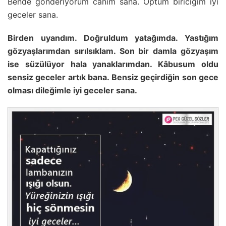
Bende gönderiyorum canım sana. Öptüm biriciğim iyi
geceler sana.
Birden uyandım. Doğruldum yatağımda. Yastığım
gözyaşlarımdan sırılsıklam. Son bir damla gözyaşım
ise süzülüyor hala yanaklarımdan. Kâbusum oldu
sensiz geceler artık bana. Bensiz geçirdiğin son gece
olması dileğimle iyi geceler sana.