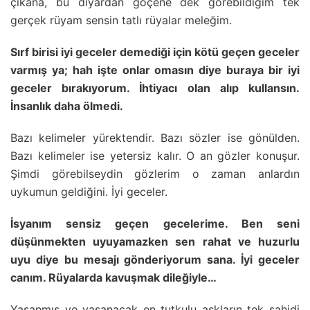
çıkana, bu diyardan göçene dek görebildiğim tek
gerçek rüyam sensin tatlı rüyalar meleğim.
Sırf birisi iyi geceler demediği için kötü geçen geceler
varmış ya; hah işte onlar omasın diye buraya bir iyi
geceler bırakıyorum. İhtiyacı olan alıp kullansın.
İnsanlık daha ölmedi.
Bazı kelimeler yürektendir. Bazı sözler ise gönülden.
Bazı kelimeler ise yetersiz kalır. O an gözler konuşur.
Şimdi görebilseydin gözlerim o zaman anlardın
uykumun geldiğini. İyi geceler.
İsyanım sensiz geçen gecelerime. Ben seni
düşünmekten uyuyamazken sen rahat ve huzurlu
uyu diye bu mesajı gönderiyorum sana. İyi geceler
canım. Rüyalarda kavuşmak dileğiyle…
Yaşanmış ve yaşanacak en tutkulu aşkların tek şahidi