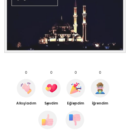
0
0
0
0
Alkışladım
Sevdim
Eğlendim
İğrendim
0
0