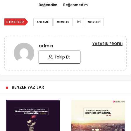
Beğendim
Beğenmedim
ETIKETLER
ANLAMLI
GECELER
İYI
SOZLERI
YAZARIN PROFILI
admin
Takip Et
BENZER YAZILAR