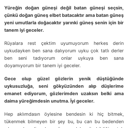
Yüreğin doğan güneşi değil batan güneşi seçsin,
çünkü doğan güneş elbet batacaktır ama batan güneş
yeni umutlarla doğacaktır yarınki güneş senin için bir
tanem iyi geceler.
Rüyalara rest çektim uyumuyorum herkes derin
uykudayken ben sana dalıyorum uyku çok tatlı derler
ben seni tadıyorum onlar uykuya ben sana
doyamıyorum bir tanem iyi geceler.
Gece olup güzel gözlerin yenik düştüğünde
uykusuzluğa, seni gökyüzünden alıp düşlerime
emanet ediyorum, gözlerimden uzaksın belki ama
daima yüreğimdesin unutma. İyi geceler.
Hep aklımdasın öylesine bendesin ki hiç bitmek,
tükenmek bilmeyen bir şey bu, bu can bu bedenden