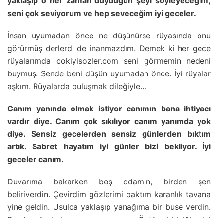
yaklaşıp o her zaman duyduğun şeyi söyleyeceğim;
seni çok seviyorum ve hep seveceğim iyi geceler.
İnsan uyumadan önce ne düşünürse rüyasında onu
görürmüş derlerdi de inanmazdım. Demek ki her gece
rüyalarımda cokiyisozler.com seni görmemin nedeni
buymuş. Sende beni düşün uyumadan önce. İyi rüyalar
aşkım. Rüyalarda buluşmak dileğiyle…
Canım yanında olmak istiyor canımın bana ihtiyacı
vardır diye. Canım çok sıkılıyor canım yanımda yok
diye. Sensiz gecelerden sensiz günlerden bıktım
artık. Sabret hayatım iyi günler bizi bekliyor. İyi
geceler canım.
Duvarıma bakarken boş odamın, birden şen
beliriverdin. Çevirdim gözlerimi baktım karanlık tavana
yine geldin. Usulca yaklaşıp yanağıma bir buse verdin.