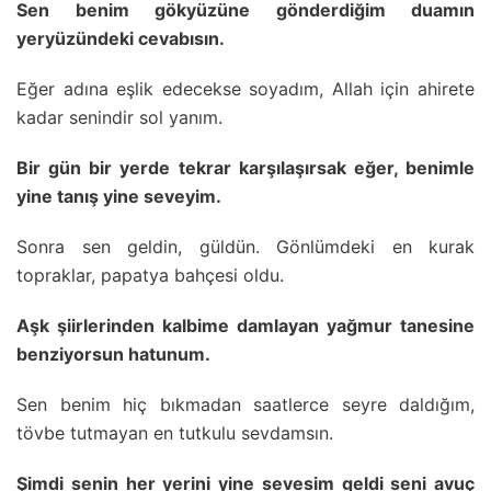
Sen benim gökyüzüne gönderdiğim duamın
yeryüzündeki cevabısın.
Eğer adına eşlik edecekse soyadım, Allah için ahirete
kadar senindir sol yanım.
Bir gün bir yerde tekrar karşılaşırsak eğer, benimle
yine tanış yine seveyim.
Sonra sen geldin, güldün. Gönlümdeki en kurak
topraklar, papatya bahçesi oldu.
Aşk şiirlerinden kalbime damlayan yağmur tanesine
benziyorsun hatunum.
Sen benim hiç bıkmadan saatlerce seyre daldığım,
tövbe tutmayan en tutkulu sevdamsın.
Şimdi senin her yerini yine sevesim geldi seni avuç