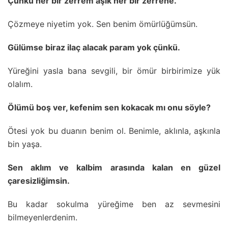
Çünkü her bir zerrem aşık her bir zerrene.
Çözmeye niyetim yok. Sen benim ömürlüğümsün.
Gülümse biraz ilaç alacak param yok çünkü.
Yüreğini yasla bana sevgili, bir ömür birbirimize yük
olalım.
Ölümü boş ver, kefenim sen kokacak mı onu söyle?
Ötesi yok bu duanın benim ol. Benimle, aklınla, aşkınla
bin yaşa.
Sen aklım ve kalbim arasında kalan en güzel
çaresizliğimsin.
Bu kadar sokulma yüreğime ben az sevmesini
bilmeyenlerdenim.