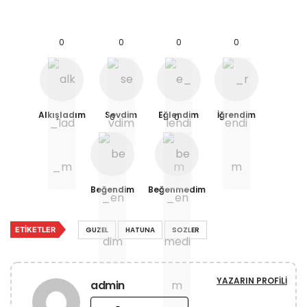
0
0
0
0
Alkışladım
Sevdim
Eğlendim
İğrendim
0
0
Beğendim
Beğenmedim
ETIKETLER
GUZEL
HATUNA
SOZLER
YAZARIN PROFILI
admin