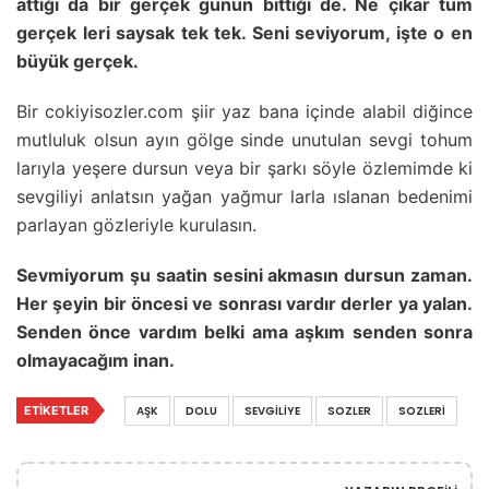
attığı da bir gerçek günün bittiği de. Ne çıkar tüm
gerçek leri saysak tek tek. Seni seviyorum, işte o en
büyük gerçek.
Bir cokiyisozler.com şiir yaz bana içinde alabil diğince
mutluluk olsun ayın gölge sinde unutulan sevgi tohum
larıyla yeşere dursun veya bir şarkı söyle özlemimde ki
sevgiliyi anlatsın yağan yağmur larla ıslanan bedenimi
parlayan gözleriyle kurulasın.
Sevmiyorum şu saatin sesini akmasın dursun zaman.
Her şeyin bir öncesi ve sonrası vardır derler ya yalan.
Senden önce vardım belki ama aşkım senden sonra
olmayacağım inan.
ETIKETLER
AŞK
DOLU
SEVGILIYE
SOZLER
SOZLERI