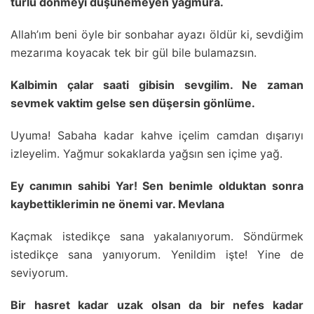
türlü dönmeyi düşünemeyen yağmura.
Allah’ım beni öyle bir sonbahar ayazı öldür ki, sevdiğim
mezarıma koyacak tek bir gül bile bulamazsın.
Kalbimin çalar saati gibisin sevgilim. Ne zaman
sevmek vaktim gelse sen düşersin gönlüme.
Uyuma! Sabaha kadar kahve içelim camdan dışarıyı
izleyelim. Yağmur sokaklarda yağsın sen içime yağ.
Ey canımın sahibi Yar! Sen benimle olduktan sonra
kaybettiklerimin ne önemi var. Mevlana
Kaçmak istedikçe sana yakalanıyorum. Söndürmek
istedikçe sana yanıyorum. Yenildim işte! Yine de
seviyorum.
Bir hasret kadar uzak olsan da bir nefes kadar