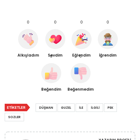
0
0
0
0
Alkışladım
Sevdim
Eğlendim
İğrendim
0
0
Beğendim
Beğenmedim
ETIKETLER
DÜŞMAN
GUZEL
İLE
İLGILI
PEK
SOZLER